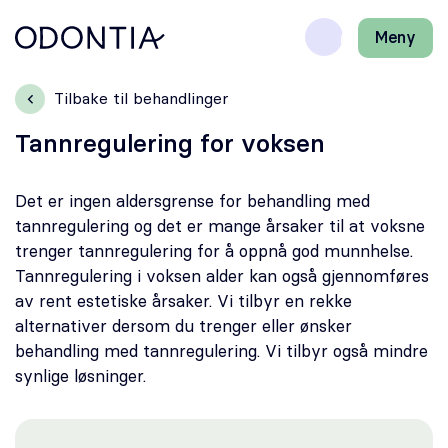
Meny
Lukk
H
H
Front-
k
k
Søk
Søk
page
vi
vi
Tilbake til behandlinger
hj
hj
Klinikker
d
d
Tannregulering for voksen
m
m
Behandlinger
Det er ingen aldersgrense for behandling med
tannregulering og det er mange årsaker til at voksne
Henviser
trenger tannregulering for å oppnå god munnhelse.
Tannregulering i voksen alder kan også gjennomføres
Periodonti
av rent estetiske årsaker. Vi tilbyr en rekke
alternativer dersom du trenger eller ønsker
Endodonti
behandling med tannregulering. Vi tilbyr også mindre
synlige løsninger.
Kjeveortopedi