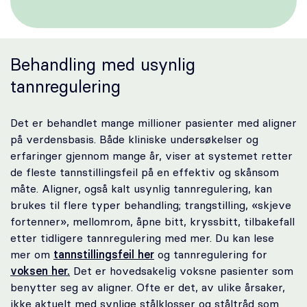
Karriere
Behandling med usynlig
Bestill time
tannregulering
Det er behandlet mange millioner pasienter med aligner
på verdensbasis. Både kliniske undersøkelser og
erfaringer gjennom mange år, viser at systemet retter
de fleste tannstillingsfeil på en effektiv og skånsom
måte. Aligner, også kalt usynlig tannregulering, kan
brukes til flere typer behandling; trangstilling, «skjeve
fortenner», mellomrom, åpne bitt, kryssbitt, tilbakefall
etter tidligere tannregulering med mer. Du kan lese
mer om
tannstillingsfeil her
og tannregulering for
voksen her.
Det er hovedsakelig voksne pasienter som
benytter seg av aligner. Ofte er det, av ulike årsaker,
ikke aktuelt med synlige stålklosser og ståltråd som