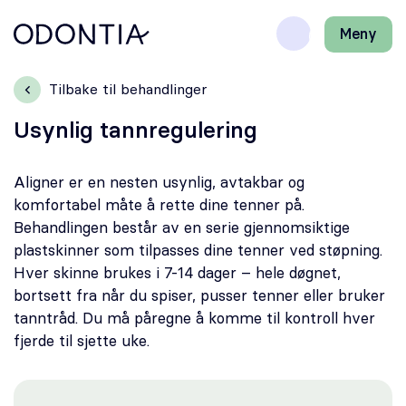
Meny
Lukk
H
H
Front-
k
k
Søk
Søk
page
vi
vi
Tilbake til behandlinger
hj
hj
Klinikker
d
d
Usynlig tannregulering
m
m
Behandlinger
Aligner er en nesten usynlig, avtakbar og
komfortabel måte å rette dine tenner på.
Henviser
Behandlingen består av en serie gjennomsiktige
plastskinner som tilpasses dine tenner ved støpning.
Periodonti
Hver skinne brukes i 7-14 dager – hele døgnet,
bortsett fra når du spiser, pusser tenner eller bruker
Endodonti
tanntråd. Du må påregne å komme til kontroll hver
fjerde til sjette uke.
Kjeveortopedi