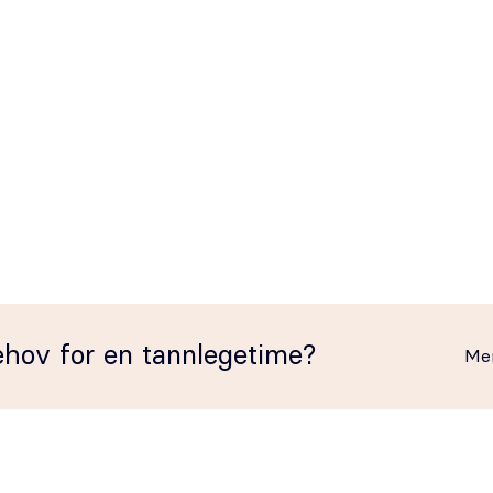
ehov for en tannlegetime?
Mer