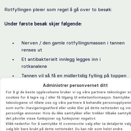
Rotfyllingen pleier som regel å gå over to besøk:
Under første besøk skjer følgende:
Nerven / den gamle rotfyllingsmassen i tannen
renses ut
Et antibakterielt innlegg legges inn i
rotkanalene
Tannen vil så få en midlertidig fylling på toppen
Administrer personvernet ditt
For å gi de beste opplevelsene bruker vi og våre partnere teknologier 
cookies for å lagre og / eller få tilgang til enhetsinformasjon. Samtykke 
Etter første besøk er det viktig at du ikke tygger /
teknologiene vil tillate oss og våre partnere å behandle personopplysni
spiser harde og seige ting med tannen som er rotfylt
som surfe-/navigeringsatferd eller unike IDer på dette nettstedet og vise
og har en midlertidig fylling. Det er på dette
personlige annonser. Hvis du ikke samtykker eller trekker tilbake samtyk
det påvirke visse funksjoner og funksjoner negativt.
tidspunktet en risiko for at den kan knekke.
Klikk nedenfor for å samtykke til ovennevnte valg eller ta detaljerte valg
valg blir bare brukt på dette nettstedet. Du kan når som helst endre