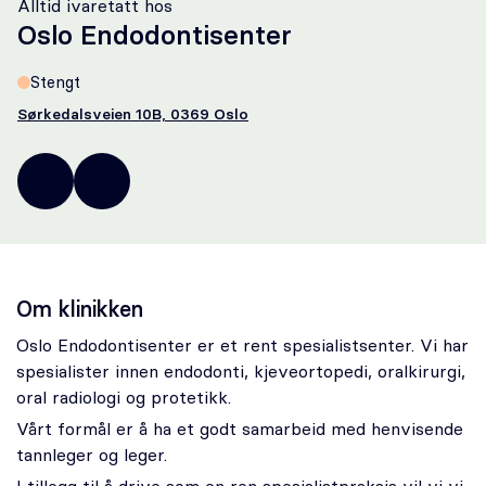
Alltid ivaretatt hos
Oral kirurgi
Oslo Endodontisenter
Oral protetikk
Stengt
Sørkedalsveien 10B, 0369 Oslo
Spesialistsenter – Oslo Endodontisenter
24
post@osloendo.no
Om oss
07
61
61
Stilling ledig
Om klinikken
Om Odontia Tannlegene
Oslo Endodontisenter er et rent spesialistsenter. Vi har
Selge tannlegepraksis?
spesialister innen endodonti, kjeveortopedi, oralkirurgi,
oral radiologi og protetikk.
Vårt formål er å ha et godt samarbeid med henvisende
Kontakt oss
tannleger og leger.