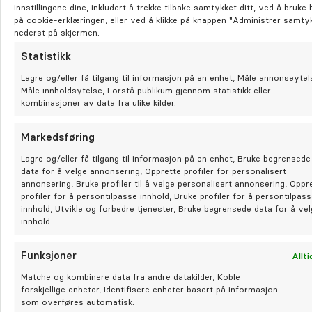
Under andre besøk skjer følgende:
innstillingene dine, inkludert å trekke tilbake samtykket ditt, ved å bruke
på cookie-erklæringen, eller ved å klikke på knappen "Administrer samty
nederst på skjermen.
Antibakterielt innlegg fjernes
Statistikk
Tannen rotfylles. Rotfyllingen består av en
Lagre og/eller få tilgang til informasjon på en enhet, Måle annonseytel
sement («sealer») og et kjernemateriale av
Måle innholdsytelse, Forstå publikum gjennom statistikk eller
kombinasjoner av data fra ulike kilder.
gummi (guttaperka). For å forhindre lekkasje av
bakterier inn til rotfyllingen, blir ny midlertidig
Markedsføring
fylling lagt inn i rotkanalene og på toppen av
tannen.
Lagre og/eller få tilgang til informasjon på en enhet, Bruke begrensede
data for å velge annonsering, Opprette profiler for personalisert
annonsering, Bruke profiler til å velge personalisert annonsering, Oppr
profiler for å persontilpasse innhold, Bruke profiler for å persontilpas
innhold, Utvikle og forbedre tjenester, Bruke begrensede data for å ve
Din tannlege skal erstatte den øverste delen av denne
innhold.
midlertidige fyllingen med en permanent fylling eller
krone. Hvilken løsning som velges kan du snakke med
Funksjoner
Allti
tannlegen din om, men dersom mye av tannen er
Matche og kombinere data fra andre datakilder, Koble
borte, pleier vi å anbefale kronebehandling.
forskjellige enheter, Identifisere enheter basert på informasjon
som overføres automatisk.