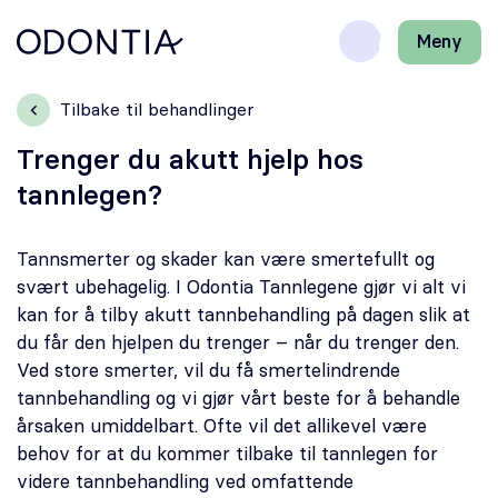
Meny
Lukk
H
H
Front-
k
k
Søk
Søk
page
vi
vi
Tilbake til behandlinger
hj
hj
Klinikker
d
d
Trenger du akutt hjelp hos
m
m
tannlegen?
Behandlinger
Henviser
Tannsmerter og skader kan være smertefullt og
svært ubehagelig. I Odontia Tannlegene gjør vi alt vi
kan for å tilby akutt tannbehandling på dagen slik at
Periodonti
du får den hjelpen du trenger – når du trenger den.
Ved store smerter, vil du få smertelindrende
Endodonti
tannbehandling og vi gjør vårt beste for å behandle
årsaken umiddelbart. Ofte vil det allikevel være
Kjeveortopedi
behov for at du kommer tilbake til tannlegen for
videre tannbehandling ved omfattende