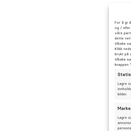
For å gi 
og / elle
våre part
dette net
tilbake s
Klikk ned
brukt på 
tilbake s
knappen 
Statis
Lagre o
innhold
kilder.
Marke
Lagre o
annonse
persona