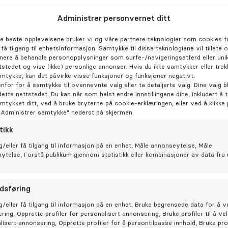
Administrer personvernet ditt
de beste opplevelsene bruker vi og våre partnere teknologier som cookies fo
r få tilgang til enhetsinformasjon. Samtykke til disse teknologiene vil tillate 
nere å behandle personopplysninger som surfe-/navigeringsatferd eller unik
tstedet og vise (ikke) personlige annonser. Hvis du ikke samtykker eller trek
amtykke, kan det påvirke visse funksjoner og funksjoner negativt.
enfor for å samtykke til ovennevnte valg eller ta detaljerte valg. Dine valg bl
dette nettstedet. Du kan når som helst endre innstillingene dine, inkludert å 
amtykket ditt, ved å bruke bryterne på cookie-erklæringen, eller ved å klikke
"Administrer samtykke" nederst på skjermen.
tikk
g/eller få tilgang til informasjon på en enhet, Måle annonseytelse, Måle
sytelse, Forstå publikum gjennom statistikk eller kombinasjoner av data fra 
dsføring
g/eller få tilgang til informasjon på en enhet, Bruke begrensede data for å v
ring, Opprette profiler for personalisert annonsering, Bruke profiler til å ve
lisert annonsering, Opprette profiler for å persontilpasse innhold, Bruke prof