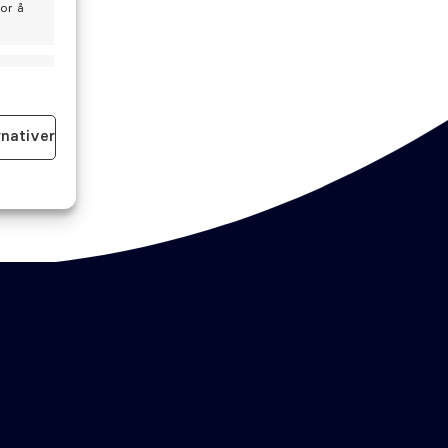
for å
id aktiv
rnativer
id aktiv
Bestill time