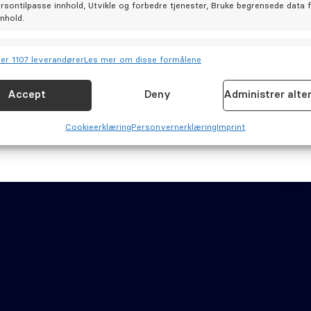
ersontilpasse innhold, Utvikle og forbedre tjenester, Bruke begrensede data 
nnhold.
joner
Allt
er 1107 leverandører
Les mer om disse formålene
og kombinere data fra andre datakilder, Koble forskjellige enheter,
isere enheter basert på informasjon som overføres automatisk.
Accept
Deny
Administrer alte
for sikkerhet, forhindre og oppdage svindel og rette feil,
Cookie­erklæring
Personvernerklæring
Imprint
Allt
 og vise annonser og innhold.
inger
Cookie­erklæring (EU)
Personvernerklæring (EU)