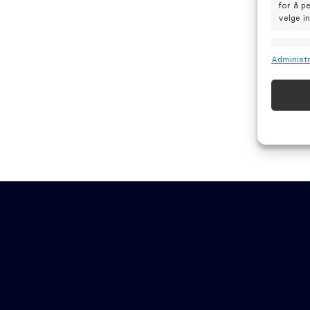
for å p
velge i
Funks
Administr
Matche 
Identif
Sørge 
Levere
Tannbehandl
Tips og råd