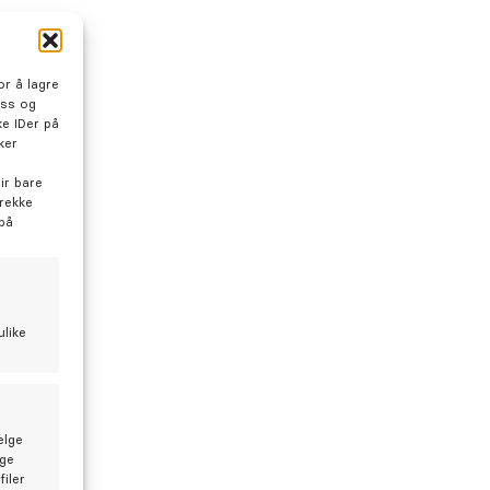
r å lagre
oss og
e IDer på
ker
ir bare
trekke
 på
ulike
elge
lge
iler