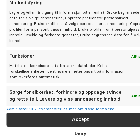
Markedsføring
Lagre og/eller få tilgang til informasjon på en enhet, Bruke begrensede
data for å velge annonsering, Opprette profiler for personalisert
annonsering, Bruke profiler til å velge personalisert annonsering, Oppr
profiler for å persontilpasse innhold, Bruke profiler for å persontilpas
innhold, Utvikle og forbedre tjenester, Bruke begrensede data for å ve
innhold.
Funksjoner
Allti
Matche og kombinere data fra andre datakilder, Koble
forskjellige enheter, Identifisere enheter basert på informasjon
som overføres automatisk.
Sørge for sikkerhet, forhindre og oppdage svindel
Allti
og rette feil, Levere og vise annonser og innhold.
Administrer 1107 leverandører
Les mer om disse formålene
Accept
Deny
I MEDIA
PLUSS-SAK