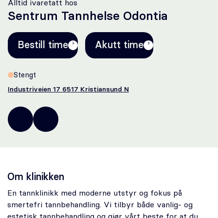
Alltid ivaretatt hos
Oral kirurgi
Sentrum Tannhelse Odontia
Oral protetikk
Bestill time
Akutt time
Spesialistsenter – Oslo Endodontisenter
Stengt
Om oss
Industriveien 17 6517 Kristiansund N
71
sentrumtannhelse@odontia.no
Stilling ledig
67
25
Om Odontia Tannlegene
00
Selge tannlegepraksis?
Om klinikken
En tannklinikk med moderne utstyr og fokus på
Kontakt oss
smertefri tannbehandling. Vi tilbyr både vanlig- og
estetisk tannbehandling og gjør vårt beste for at du