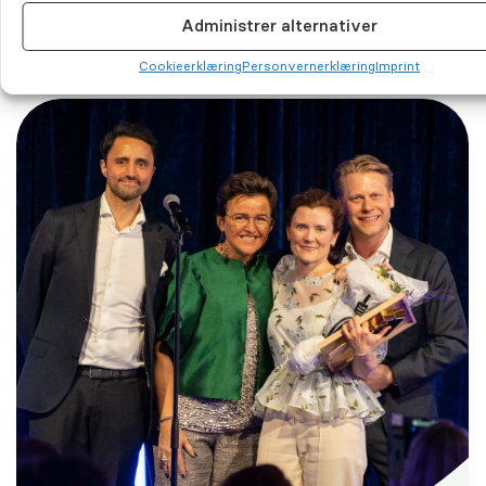
(+) Tannklinikk i Kristiansund vant gjev
Administrer alternativer
pris: – En stor anerkjennelse
Cookie­erklæring
Personvernerklæring
Imprint