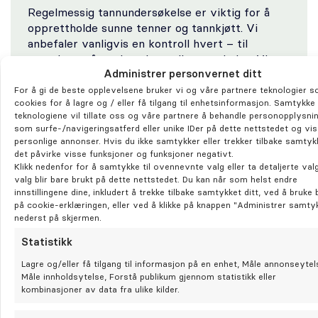
Regelmessig tannundersøkelse er viktig for å
opprettholde sunne tenner og tannkjøtt. Vi
anbefaler vanligvis en kontroll hvert – til
annethvert år, avhengig av din munnhelse. Vi
Administrer personvernet ditt
avtaler intervall etter din første undersøkelse.
Om du har foretrukne dager eller tidspunkter,
For å gi de beste opplevelsene bruker vi og våre partnere teknologier 
cookies for å lagre og / eller få tilgang til enhetsinformasjon. Samtykke 
tilpasser vi innkallingen slik at timene settes opp
teknologiene vil tillate oss og våre partnere å behandle personopplysni
etter dine preferanser. Timer kan flyttes om
som surfe-/navigeringsatferd eller unike IDer på dette nettstedet og vise
nødvendig.
personlige annonser. Hvis du ikke samtykker eller trekker tilbake samtyk
det påvirke visse funksjoner og funksjoner negativt.
Klikk nedenfor for å samtykke til ovennevnte valg eller ta detaljerte valg
Ønsker du fast innkalling? Send oss en
mail her
valg blir bare brukt på dette nettstedet. Du kan når som helst endre
innstillingene dine, inkludert å trekke tilbake samtykket ditt, ved å bruke
på cookie-erklæringen, eller ved å klikke på knappen "Administrer samty
nederst på skjermen.
Statistikk
Klinikken i media
Lagre og/eller få tilgang til informasjon på en enhet, Måle annonseytel
Måle innholdsytelse, Forstå publikum gjennom statistikk eller
kombinasjoner av data fra ulike kilder.