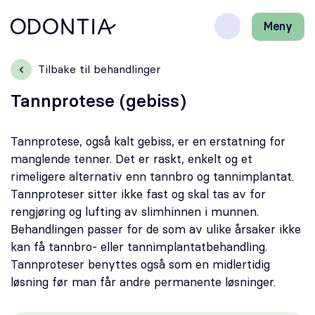
Meny
Lukk
H
H
Front-
k
k
Søk
Søk
page
vi
vi
Tilbake til behandlinger
hj
hj
Klinikker
d
d
Tannprotese (gebiss)
m
m
Behandlinger
Tannprotese, også kalt gebiss, er en erstatning for
manglende tenner. Det er raskt, enkelt og et
Henviser
rimeligere alternativ enn tannbro og tannimplantat.
Tannproteser sitter ikke fast og skal tas av for
Periodonti
rengjøring og lufting av slimhinnen i munnen.
Behandlingen passer for de som av ulike årsaker ikke
Endodonti
kan få tannbro- eller tannimplantatbehandling.
Tannproteser benyttes også som en midlertidig
Kjeveortopedi
løsning før man får andre permanente løsninger.