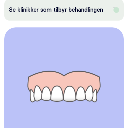
Oral kirurgi
Se klinikker som tilbyr behandlingen
Oral protetikk
Spesialistsenter – Oslo Endodontisenter
Om oss
Stilling ledig
Om Odontia Tannlegene
Selge tannlegepraksis?
Kontakt oss