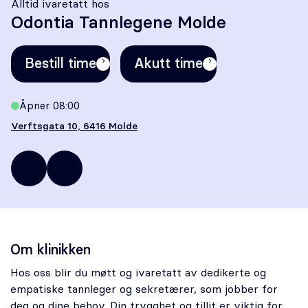
Alltid ivaretatt hos
Oral kirurgi
Odontia Tannlegene Molde
Oral protetikk
Bestill time
Akutt time
Spesialistsenter – Oslo Endodontisenter
Åpner 08:00
Om oss
Verftsgata 10, 6416 Molde
71
molde@odontia.no
Stilling ledig
25
52
Om Odontia Tannlegene
01
Selge tannlegepraksis?
Om klinikken
Hos oss blir du møtt og ivaretatt av dedikerte og
Kontakt oss
empatiske tannleger og sekretærer, som jobber for
deg og dine behov. Din trygghet og tillit er viktig for