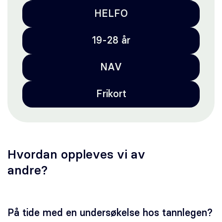
HELFO
19-28 år
NAV
Frikort
Hvordan oppleves vi av
andre?
På tide med en undersøkelse hos tannlegen?