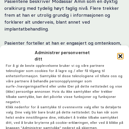
Pasientene beskriver Modassar Amin som en dyktig
Oral kirurgi
oralkirurg med tydelig høyt faglig nivå. Flere trekker
frem at han er utrolig grundig i informasjonen og
Oral protetikk
forklarer alt underveis, blant annet ved
implantatbehandling.
Spesialistsenter – Oslo Endodontisenter
Pasienter forteller at han er engasjert og omtenksom,
jobber på en behagelig måte, og at man merker at han
Om oss
Administrer personvernet
brenner for å finne stadig bedre løsninger og teknikker.
ditt
En pasient med mangeårige tannproblemer beskriver
For å gi de beste opplevelsene bruker vi og våre partnere
Stilling ledig
resultatet som helt fantastisk, og en annen forteller at
teknologier som cookies for å lagre og / eller få tilgang til
enhetsinformasjon. Samtykke til disse teknologiene vil tillate oss og
tannlegeskrekken er helt borte.
våre partnere å behandle personopplysninger som
Om Odontia Tannlegene
surfe-/navigeringsatferd eller unike IDer på dette nettstedet og vise
Sammendraget er skrevet basert på tilbakemeldinger
(ikke) personlige annonser. Hvis du ikke samtykker eller trekker
tilbake samtykke, kan det påvirke visse funksjoner og funksjoner
Selge tannlegepraksis?
våre pasienter har lagt igjen om Modassar på
negativt.
Legelisten.
Klikk nedenfor for å samtykke til ovennevnte valg eller ta detaljerte
valg. Dine valg blir bare brukt på dette nettstedet. Du kan når som
Kontakt oss
helst endre innstillingene dine, inkludert å trekke tilbake samtykket
Hvorfor valgte du å spesialisere deg i oralkirurgi?
ditt, ved å bruke bryterne på cookie-erklæringen, eller ved å klikke på
knappen "Administrer samtykke" nederst på skjermen.