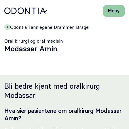
Meny
Lukk
H
H
Front-
k
k
Søk
Søk
page
vi
vi
Odontia Tannlegene Drammen Brage
hj
hj
Klinikker
d
d
Oral kirurgi og oral medisin
m
m
Modassar Amin
Behandlinger
Henviser
Periodonti
Bli bedre kjent med oralkirurg
Modassar
Endodonti
Hva sier pasientene om oralkirurg Modassar
Kjeveortopedi
Amin?