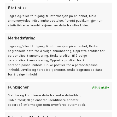
Karriere
Jeg valgte oralkirurgi fordi det gir muligheten til å
Statistikk
kombinere kirurgisk presisjon med langsiktig
Lagre og/eller få tilgang til informasjon på en enhet, Måle
behandlingstenkning. Faget lar meg hjelpe pasienter
annonseytelse, Måle innholdsytelse, Forstå publikum gjennom
med alt fra akutte problemstillinger til mer avansert
statistikk eller kombinasjoner av data fra ulike kilder.
Bestill time
rehabilitering, og jeg opplever det som veldig
meningsfullt å kunne bidra til varige og gode løsninger.
Markedsføring
Lagre og/eller få tilgang til informasjon på en enhet, Bruke
Hva er du mest opptatt av i møtet med pasientene?
begrensede data for å velge annonsering, Opprette profiler for
personalisert annonsering, Bruke profiler til å velge
personalisert annonsering, Opprette profiler for å
At pasienten skal føle seg trygg og godt ivaretatt.
persontilpasse innhold, Bruke profiler for å persontilpasse
Mange opplever behandling hos oralkirurg som litt
innhold, Utvikle og forbedre tjenester, Bruke begrensede data
skummelt, så jeg er opptatt av å forklare rolig og
for å velge innhold.
tydelig hva som skal skje. Samtidig legger jeg stor vekt
på skånsom behandling og høy faglig kvalitet, slik at
Funksjoner
Alltid aktiv
opplevelsen blir så forutsigbar og behagelig som mulig.
Matche og kombinere data fra andre datakilder,
Koble forskjellige enheter, Identifisere enheter
basert på informasjon som overføres automatisk.
Hva er du mest opptatt av i relasjonen med
henvisende tannlege?