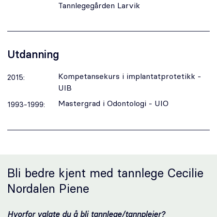
Oral kirurgi
Tannlegegården Larvik
Oral protetikk
Utdanning
Spesialistsenter – Oslo Endodontisenter
Kompetansekurs i implantatprotetikk -
2015:
Om oss
UIB
Mastergrad i Odontologi - UIO
1993-1999:
Stilling ledig
Om Odontia Tannlegene
Selge tannlegepraksis?
Bli bedre kjent med tannlege Cecilie
Nordalen Piene
Kontakt oss
Hvorfor valgte du å bli tannlege/tannpleier?