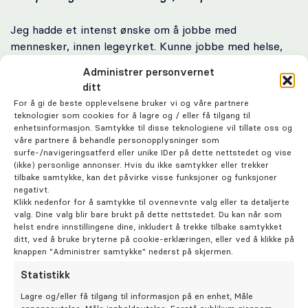
Karriere
Jeg hadde et intenst ønske om å jobbe med
mennesker, innen legeyrket. Kunne jobbe med helse,
og hjelpe enkeltmennesket med å ivareta og bedre sin
Bestill time
Administrer personvernet
helse, samt å få et positivt møte med helsevesenet.
ditt
Valget falt for meg helt naturlig på tannlege, da jeg
For å gi de beste opplevelsene bruker vi og våre partnere
alltid har holdt på med kreative prosjekter, og startet
teknologier som cookies for å lagre og / eller få tilgang til
min utdannelse innen kunst. Jeg er også veldig opptatt
enhetsinformasjon. Samtykke til disse teknologiene vil tillate oss og
våre partnere å behandle personopplysninger som
av psykologi. Som tannlege har du privilegiet å få lov å
surfe-/navigeringsatferd eller unike IDer på dette nettstedet og vise
være lege, håndtverker og psykolog.
(ikke) personlige annonser. Hvis du ikke samtykker eller trekker
tilbake samtykke, kan det påvirke visse funksjoner og funksjoner
negativt.
Hva er du mest opptatt av i møtet med pasientene?
Klikk nedenfor for å samtykke til ovennevnte valg eller ta detaljerte
valg. Dine valg blir bare brukt på dette nettstedet. Du kan når som
helst endre innstillingene dine, inkludert å trekke tilbake samtykket
Jeg er svært opptatt av at hver enkelt pasient skal
ditt, ved å bruke bryterne på cookie-erklæringen, eller ved å klikke på
føle seg trygg i behandlingssituasjonen. Føle seg sett,
knappen "Administrer samtykke" nederst på skjermen.
hørt og ivaretatt. Jeg er også opptatt av helhetlig
Statistikk
helse. Med det mener jeg at det er viktig å ikke bare
se over tennene, men passe nøye på munnslimhinner,
Lagre og/eller få tilgang til informasjon på en enhet, Måle