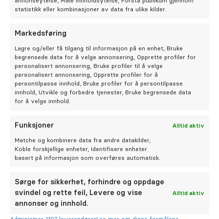
annonseytelse, Måle innholdsytelse, Forstå publikum gjennom
tunge, svelg, munnhelse generelt, samt medisiner og
statistikk eller kombinasjoner av data fra ulike kilder.
pasientens helsetilstand generelt. Dette virker inn på
tann- og munnhelsen. Jeg er nøye på å følge opp hvilke
Markedsføring
krav hver enkelt pasient har i HELFO. Det er også
Lagre og/eller få tilgang til informasjon på en enhet, Bruke
viktig at pasienten får fremlagt ulike
begrensede data for å velge annonsering, Opprette profiler for
behandlingsalternativer, og forstår disse forut for en
personalisert annonsering, Bruke profiler til å velge
behandling.
personalisert annonsering, Opprette profiler for å
persontilpasse innhold, Bruke profiler for å persontilpasse
innhold, Utvikle og forbedre tjenester, Bruke begrensede data
for å velge innhold.
Funksjoner
Alltid aktiv
Beste munnhelsetips
Matche og kombinere data fra andre datakilder,
Koble forskjellige enheter, Identifisere enheter
basert på informasjon som overføres automatisk.
Pusse tennen minimum to ganger om dagen,
alltid tanntråd, og mellomromsbørster for de
Sørge for sikkerhet, forhindre og oppdage
med tannkjøttsbetennelse. Ekstra med fluor i
svindel og rette feil, Levere og vise
Alltid aktiv
forbindelse med med økt kariesfrekvens, og
annonser og innhold.
munntørrhet. Regelmessig tannlegesjekk,