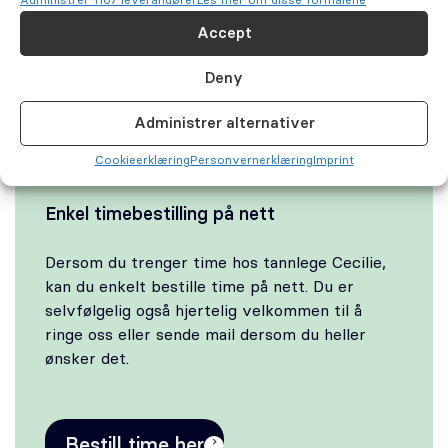
Administrer 1107 leverandører
Les mer om disse formålene
minimum en gang i året, med profesjonell
rengjøring og røntgenundersøkelse. Da
Accept
reduserer du risikoen for mer omfattende
problemer med tennene. En sunn munn er
Deny
viktig for en sunn kropp.
Administrer alternativer
Cookie­erklæring
Personvernerklæring
Imprint
Enkel timebestilling på nett
Dersom du trenger time hos tannlege Cecilie,
kan du enkelt bestille time på nett. Du er
selvfølgelig også hjertelig velkommen til å
ringe oss eller sende mail dersom du heller
ønsker det.
Bestill time her