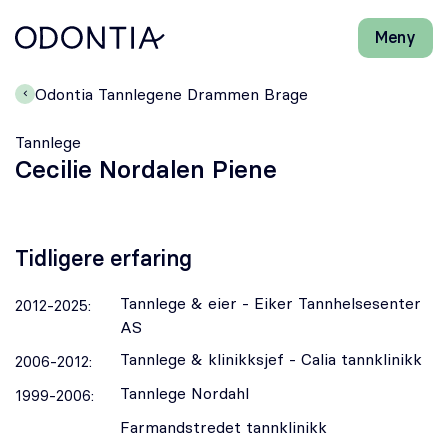
Meny
Lukk
H
H
Front-
k
k
Søk
Søk
page
vi
vi
Odontia Tannlegene Drammen Brage
hj
hj
Klinikker
d
d
Tannlege
m
m
Cecilie Nordalen Piene
Behandlinger
Henviser
Tidligere erfaring
Periodonti
Tannlege & eier - Eiker Tannhelsesenter
2012-2025:
AS
Endodonti
Tannlege & klinikksjef - Calia tannklinikk
2006-2012:
Tannlege Nordahl
1999-2006:
Kjeveortopedi
Farmandstredet tannklinikk