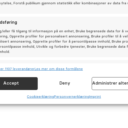
per av.
sytelse, Forstå publikum gjennom statistikk eller kombinasjoner av data fra 
 gjort en stor forskjell,
dsføring
krekken etter at de begynte
g/eller få tilgang til informasjon på en enhet, Bruke begrensede data for å v
 han veileder, følger opp
ring, Opprette profiler for personalisert annonsering, Bruke profiler til å ve
nger, og flere beskriver
lisert annonsering, Opprette profiler for å persontilpasse innhold, Bruke prof
ersontilpasse innhold, Utvikle og forbedre tjenester, Bruke begrensede data 
vært vellykket.
nnhold.
emeldinger pasienter har
joner
Allt
er 1107 leverandører
Les mer om disse formålene
og kombinere data fra andre datakilder, Koble forskjellige enheter,
isere enheter basert på informasjon som overføres automatisk.
Accept
Deny
Administrer alte
for sikkerhet, forhindre og oppdage svindel og rette feil,
øtet med pasientene?
Cookie­erklæring
Personvernerklæring
Imprint
Allt
 og vise annonser og innhold.
entene er å skape trygghet
ne skal føle seg sett, hørt
er bekymringer de har.