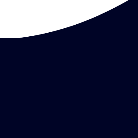
Bestill time
Akutt time
Kontakt oss
Tannklinikker