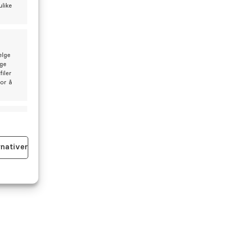
ulike
elge
lge
iler
for å
id aktiv
rnativer
id aktiv