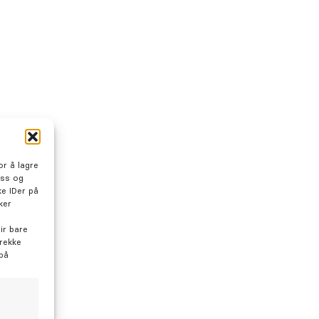
 er ditt beste munnhelsetips?
er i en elektrisk tannbørste med trykksensor og
 Den gjør det lettere å pusse riktig og jevnt, og gir
edre resultat enn en manuell tannbørste – spesielt
oksne med tette mellomrom eller utfordringer med
r å lagre
ikk.
oss og
e IDer på
t viktigste er en tannpleierutine som er tilpasset
ker
 sammen finner vi det som fungerer best for dine
 og tenner.
ir bare
trekke
 på
still årets tannlegetime her