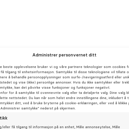
Hva
Invest
timer.
Administrer personvernet ditt
ofte b
for v
de beste opplevelsene bruker vi og våre partnere teknologier som cookies fo
annlege Brandon
motor
r få tilgang til enhetsinformasjon. Samtykke til disse teknologiene vil tillate 
nere å behandle personopplysninger som surfe-/navigeringsatferd eller unik
Men de
tstedet og vise (ikke) personlige annonser. Hvis du ikke samtykker eller trek
deg –
amtykke, kan det påvirke visse funksjoner og funksjoner negativt.
behov
enfor for å samtykke til ovennevnte valg eller ta detaljerte valg. Dine valg bl
yktig, sympatisk og
dette nettstedet. Du kan når som helst endre innstillingene dine, inkludert å 
amtykket ditt, ved å bruke bryterne på cookie-erklæringen, eller ved å klikke
seg om pasientene sine. Det
"Administrer samtykke" nederst på skjermen.
 gjør hele veien, forklarer
Be
tikk
masjon om alternativene som
g/eller få tilgang til informasjon på en enhet, Måle annonseytelse, Måle