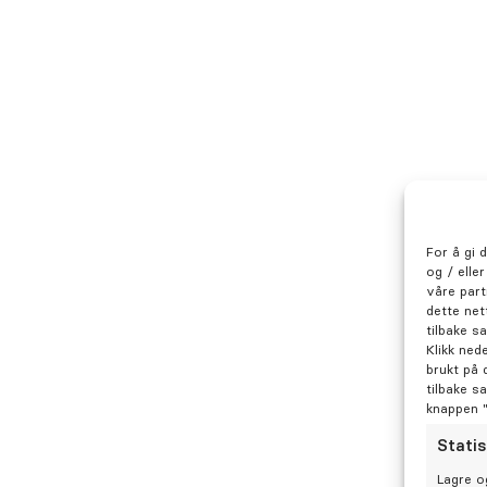
For å gi 
Hva sier pasientene om t
og / elle
våre part
Soltvedt?
dette net
tilbake s
Klikk ned
Pasientene beskriver Brandon som en d
brukt på 
tilbake s
omtenksom tannlege som virkelig bryr 
knappen 
som går igjen er at han forteller hva han
Statis
på en forståelig måte og gir god infor
Lagre o