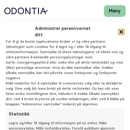
Meny
Lukk
H
H
Front-
k
k
Søk
Søk
page
vi
vi
Odontia Tannlegene Tromsø Byporten
Administrer personvernet
hj
hj
Klinikker
ditt
d
d
Permisjon
For å gi de beste opplevelsene bruker vi og våre partnere
m
m
teknologier som cookies for å lagre og / eller få tilgang til
Synne Mikkelsen
Behandlinger
enhetsinformasjon. Samtykke til disse teknologiene vil tillate oss og
våre partnere å behandle personopplysninger som
surfe-/navigeringsatferd eller unike IDer på dette nettstedet og vise
Henviser
(ikke) personlige annonser. Hvis du ikke samtykker eller trekker
tilbake samtykke, kan det påvirke visse funksjoner og funksjoner
negativt.
Periodonti
Klikk nedenfor for å samtykke til ovennevnte valg eller ta detaljerte
valg. Dine valg blir bare brukt på dette nettstedet. Du kan når som
helst endre innstillingene dine, inkludert å trekke tilbake samtykket
Endodonti
ditt, ved å bruke bryterne på cookie-erklæringen, eller ved å klikke på
knappen "Administrer samtykke" nederst på skjermen.
Statistikk
Kjeveortopedi
Lagre og/eller få tilgang til informasjon på en enhet, Måle
annonseytelse, Måle innholdsytelse, Forstå publikum gjennom