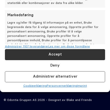
Oral kirurgi
statistikk eller kombinasjoner av data fra ulike kilder.
Oral protetikk
Markedsføring
Bestill time
Lagre og/eller få tilgang til informasjon på en enhet, Bruke
Kontakt oss
begrensede data for å velge annonsering, Opprette profiler for
Spesialistsenter – Oslo Endodontisenter
Odontia
personalisert annonsering, Bruke profiler til å velge
Alltid ivaretatt
Tannklinikker
personalisert annonsering, Opprette profiler for å
persontilpasse innhold, Bruke profiler for å persontilpasse
Om oss
innhold, Utvikle og forbedre tjenester, Bruke begrensede data
Administrer 1107 leverandører
Les mer om disse formålene
for å velge innhold.
Tannbehandlinger
Cookie­erklæring (EU)
Accept
Stilling ledig
Tips og råd
Personvernerklæring (EU)
Funksjoner
Alltid aktiv
Deny
Artikler
Ansvars­fraskrivelse
Matche og kombinere data fra andre datakilder,
Om Odontia Tannlegene
Koble forskjellige enheter, Identifisere enheter
Odontia Kompetanse
Åpenhetsloven
Administrer alternativer
basert på informasjon som overføres automatisk.
Våre klinikker
Imprint
Selge tannlegepraksis?
Cookie­erklæring
Personvernerklæring
Imprint
Sørge for sikkerhet, forhindre og oppdage
svindel og rette feil, Levere og vise
Alltid aktiv
Kontakt oss
© Odontia Gruppen AS 2026 - Designet av
Blake and Friends
annonser og innhold.