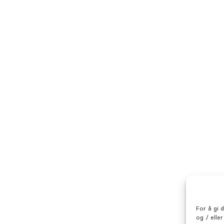
For å gi 
og / elle