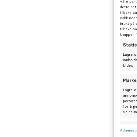
våre part
dette net
tilbake s
Klikk ned
brukt på 
tilbake s
knappen 
Statis
Lagre o
innhold
kilder.
Marke
Lagre o
annonse
persona
for å p
velge i
Funks
Administr
Matche 