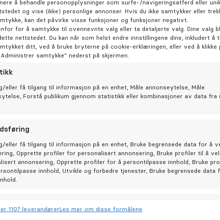
nere å behandle personopplysninger som surfe-/navigeringsatferd eller unik
tstedet og vise (ikke) personlige annonser. Hvis du ikke samtykker eller trek
amtykke, kan det påvirke visse funksjoner og funksjoner negativt.
enfor for å samtykke til ovennevnte valg eller ta detaljerte valg. Dine valg bl
dette nettstedet. Du kan når som helst endre innstillingene dine, inkludert å 
amtykket ditt, ved å bruke bryterne på cookie-erklæringen, eller ved å klikke
"Administrer samtykke" nederst på skjermen.
På 
tikk
Hos ta
g/eller få tilgang til informasjon på en enhet, Måle annonseytelse, Måle
sytelse, Forstå publikum gjennom statistikk eller kombinasjoner av data fra 
Be
dsføring
g/eller få tilgang til informasjon på en enhet, Bruke begrensede data for å v
ring, Opprette profiler for personalisert annonsering, Bruke profiler til å ve
lisert annonsering, Opprette profiler for å persontilpasse innhold, Bruke prof
ersontilpasse innhold, Utvikle og forbedre tjenester, Bruke begrensede data 
nnhold.
joner
Allt
er 1107 leverandører
Les mer om disse formålene
og kombinere data fra andre datakilder, Koble forskjellige enheter,