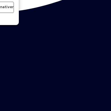
rnativer
id aktiv
Bestill time
Akutt time
Kontakt oss
Tannklinikker
Designet av
Blake and Friends