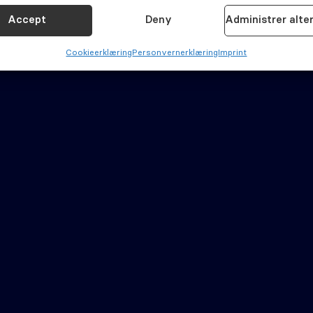
isere enheter basert på informasjon som overføres automatisk.
Accept
Deny
Administrer alte
for sikkerhet, forhindre og oppdage svindel og rette feil,
Cookie­erklæring
Personvernerklæring
Imprint
Allt
 og vise annonser og innhold.
inger
Cookie­erklæring (EU)
Personvernerklæring (EU)
Ansvars­fraskrivelse
petanse
Åpenhetsloven
r
Imprint
© Odontia Gruppen AS 2026 - 