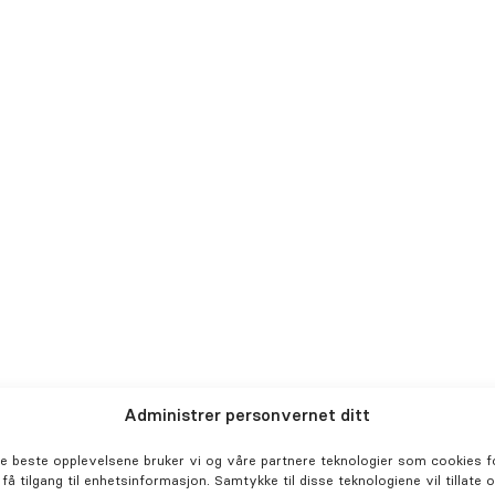
Behandlinger
Henviser
Om oss
Karriere
Klinikker
Administrer personvernet ditt
de beste opplevelsene bruker vi og våre partnere teknologier som cookies fo
r få tilgang til enhetsinformasjon. Samtykke til disse teknologiene vil tillate 