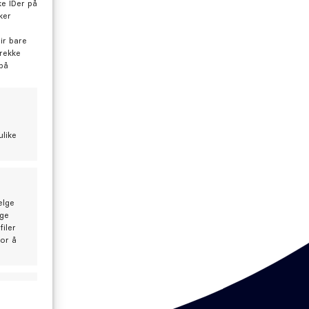
e IDer på
ker
ir bare
trekke
 på
tide med en tannlegetime?
nnlege Kamilla F. Østebøvik blir du godt ivaretatt.
ulike
still time hos Kamilla
elge
lge
iler
for å
id aktiv