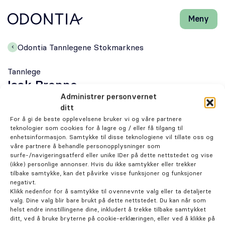
Meny
Lukk
H
H
Front-
k
k
Søk
Søk
page
vi
vi
Odontia Tannlegene Stokmarknes
hj
hj
Klinikker
d
d
Tannlege
m
m
Isak Brenne
Behandlinger
Administrer personvernet
ditt
Henviser
For å gi de beste opplevelsene bruker vi og våre partnere
teknologier som cookies for å lagre og / eller få tilgang til
enhetsinformasjon. Samtykke til disse teknologiene vil tillate oss og
Periodonti
våre partnere å behandle personopplysninger som
Om behandlingen
surfe-/navigeringsatferd eller unike IDer på dette nettstedet og vise
(ikke) personlige annonser. Hvis du ikke samtykker eller trekker
Endodonti
tilbake samtykke, kan det påvirke visse funksjoner og funksjoner
negativt.
Klikk nedenfor for å samtykke til ovennevnte valg eller ta detaljerte
Kjeveortopedi
valg. Dine valg blir bare brukt på dette nettstedet. Du kan når som
helst endre innstillingene dine, inkludert å trekke tilbake samtykket
ditt, ved å bruke bryterne på cookie-erklæringen, eller ved å klikke på
På tide med en tannlegetime?