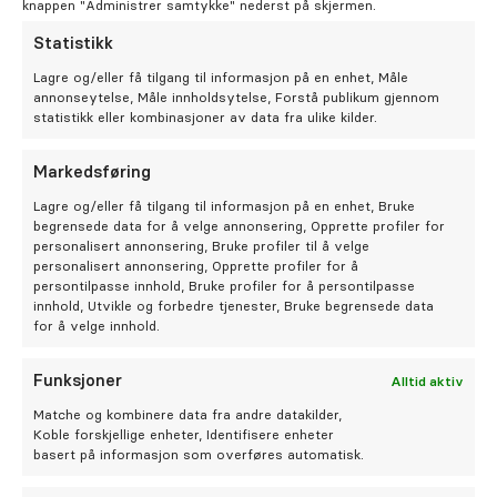
Oral kirurgi
knappen "Administrer samtykke" nederst på skjermen.
Hos tannlege Isak Brenne blir du godt
Statistikk
Oral protetikk
ivaretatt.
Lagre og/eller få tilgang til informasjon på en enhet, Måle
annonseytelse, Måle innholdsytelse, Forstå publikum gjennom
statistikk eller kombinasjoner av data fra ulike kilder.
Spesialistsenter – Oslo Endodontisenter
Bestill time hos Isak
Markedsføring
Om oss
Lagre og/eller få tilgang til informasjon på en enhet, Bruke
begrensede data for å velge annonsering, Opprette profiler for
personalisert annonsering, Bruke profiler til å velge
Stilling ledig
personalisert annonsering, Opprette profiler for å
persontilpasse innhold, Bruke profiler for å persontilpasse
innhold, Utvikle og forbedre tjenester, Bruke begrensede data
Om Odontia Tannlegene
for å velge innhold.
Selge tannlegepraksis?
Funksjoner
Alltid aktiv
Matche og kombinere data fra andre datakilder,
Koble forskjellige enheter, Identifisere enheter
Kontakt oss
basert på informasjon som overføres automatisk.