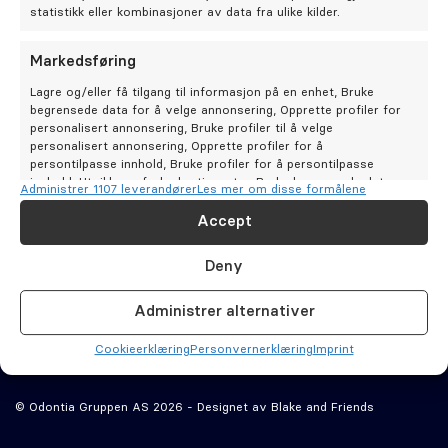
Oral kirurgi
statistikk eller kombinasjoner av data fra ulike kilder.
Oral protetikk
Markedsføring
Bestill time
Lagre og/eller få tilgang til informasjon på en enhet, Bruke
Kontakt oss
begrensede data for å velge annonsering, Opprette profiler for
Spesialistsenter – Oslo Endodontisenter
Odontia
personalisert annonsering, Bruke profiler til å velge
Alltid ivaretatt
Tannklinikker
personalisert annonsering, Opprette profiler for å
persontilpasse innhold, Bruke profiler for å persontilpasse
Om oss
innhold, Utvikle og forbedre tjenester, Bruke begrensede data
Administrer 1107 leverandører
Les mer om disse formålene
for å velge innhold.
Tannbehandlinger
Cookie­erklæring (EU)
Accept
Stilling ledig
Tips og råd
Personvernerklæring (EU)
Funksjoner
Alltid aktiv
Deny
Artikler
Ansvars­fraskrivelse
Matche og kombinere data fra andre datakilder,
Om Odontia Tannlegene
Koble forskjellige enheter, Identifisere enheter
Odontia Kompetanse
Åpenhetsloven
Administrer alternativer
basert på informasjon som overføres automatisk.
Våre klinikker
Imprint
Selge tannlegepraksis?
Cookie­erklæring
Personvernerklæring
Imprint
Sørge for sikkerhet, forhindre og oppdage
svindel og rette feil, Levere og vise
Alltid aktiv
Kontakt oss
© Odontia Gruppen AS 2026 - Designet av
Blake and Friends
annonser og innhold.