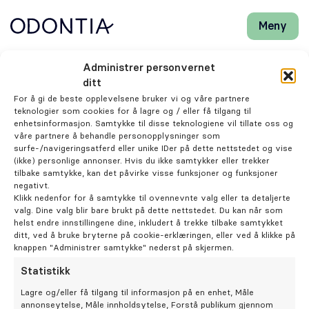
Meny
Lukk
H
H
Front-
k
k
Søk
Søk
page
vi
vi
Odontia Tannlegene Brumunddal
Administrer personvernet
hj
hj
Klinikker
ditt
d
d
Tannlege
For å gi de beste opplevelsene bruker vi og våre partnere
m
m
teknologier som cookies for å lagre og / eller få tilgang til
Hildegunn Wingdahl
Behandlinger
enhetsinformasjon. Samtykke til disse teknologiene vil tillate oss og
våre partnere å behandle personopplysninger som
surfe-/navigeringsatferd eller unike IDer på dette nettstedet og vise
Henviser
(ikke) personlige annonser. Hvis du ikke samtykker eller trekker
tilbake samtykke, kan det påvirke visse funksjoner og funksjoner
negativt.
Periodonti
Klikk nedenfor for å samtykke til ovennevnte valg eller ta detaljerte
valg. Dine valg blir bare brukt på dette nettstedet. Du kan når som
helst endre innstillingene dine, inkludert å trekke tilbake samtykket
Endodonti
ditt, ved å bruke bryterne på cookie-erklæringen, eller ved å klikke på
knappen "Administrer samtykke" nederst på skjermen.
Statistikk
Kjeveortopedi
Lagre og/eller få tilgang til informasjon på en enhet, Måle
annonseytelse, Måle innholdsytelse, Forstå publikum gjennom