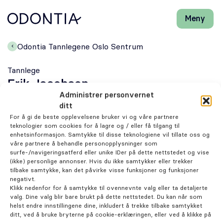
Meny
Lukk
H
H
Front-
k
k
Søk
Søk
page
vi
vi
Odontia Tannlegene Oslo Sentrum
hj
hj
Klinikker
d
d
Tannlege
m
m
Erik Jacobsen
Behandlinger
Administrer personvernet
ditt
Henviser
For å gi de beste opplevelsene bruker vi og våre partnere
teknologier som cookies for å lagre og / eller få tilgang til
enhetsinformasjon. Samtykke til disse teknologiene vil tillate oss og
Periodonti
våre partnere å behandle personopplysninger som
Om behandlingen
surfe-/navigeringsatferd eller unike IDer på dette nettstedet og vise
(ikke) personlige annonser. Hvis du ikke samtykker eller trekker
Endodonti
tilbake samtykke, kan det påvirke visse funksjoner og funksjoner
negativt.
Klikk nedenfor for å samtykke til ovennevnte valg eller ta detaljerte
Kjeveortopedi
valg. Dine valg blir bare brukt på dette nettstedet. Du kan når som
helst endre innstillingene dine, inkludert å trekke tilbake samtykket
ditt, ved å bruke bryterne på cookie-erklæringen, eller ved å klikke på
På tide med en tannlegetime?