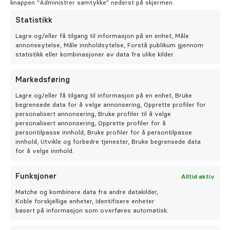
Oral kirurgi
knappen "Administrer samtykke" nederst på skjermen.
Hos tannlege Erik Jacobsen blir du godt
Statistikk
Oral protetikk
ivaretatt.
Lagre og/eller få tilgang til informasjon på en enhet, Måle
annonseytelse, Måle innholdsytelse, Forstå publikum gjennom
statistikk eller kombinasjoner av data fra ulike kilder.
Spesialistsenter – Oslo Endodontisenter
Bestill time hos Erik
Markedsføring
Om oss
Lagre og/eller få tilgang til informasjon på en enhet, Bruke
begrensede data for å velge annonsering, Opprette profiler for
personalisert annonsering, Bruke profiler til å velge
Stilling ledig
personalisert annonsering, Opprette profiler for å
persontilpasse innhold, Bruke profiler for å persontilpasse
innhold, Utvikle og forbedre tjenester, Bruke begrensede data
Om Odontia Tannlegene
for å velge innhold.
Selge tannlegepraksis?
Funksjoner
Alltid aktiv
Matche og kombinere data fra andre datakilder,
Koble forskjellige enheter, Identifisere enheter
Kontakt oss
basert på informasjon som overføres automatisk.