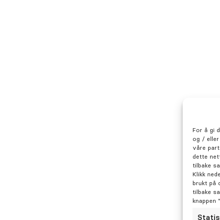
Tidligere erfaring
Åsegarden Leir, militærtannlege+ Pr
1978-1979
Harstad (nå Oris)
Bodin Leir, sivilansatt tannlege/ Ho
1979-1981
Bodø/Nordland Sentralsykehus, kjev
1981- Sortland , privatpraksis- nå O
Asker/Nordstrand privpraksis Riksho
1995-1997
For å gi 
og / elle
våre part
dette net
tilbake s
Utdanning
Klikk ned
brukt på 
Oslo Odontologi
tilbake s
1978
knappen 
Statis