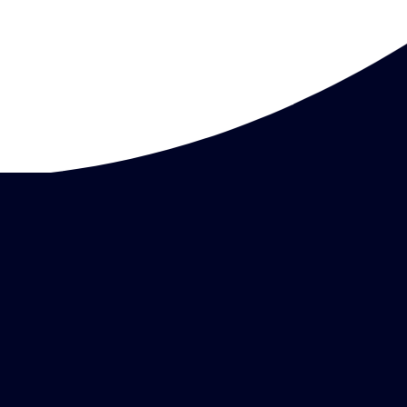
Bestill time
Akutt time