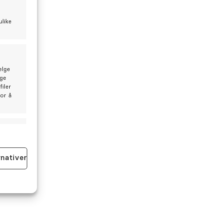
ulike
 er ditt beste munnhelsetips?
egg til normalt kjente råd- ta hensyn til
ege/tannpleiers informasjon om genetisk
elge
lge
nheng med enkelte problemstillinger, feks
iler
ontitt.
for å
id aktiv
still årets tannlegetime her
rnativer
id aktiv