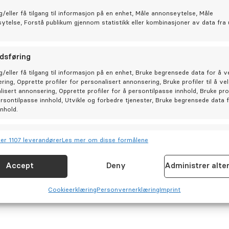
g/eller få tilgang til informasjon på en enhet, Måle annonseytelse, Måle
sytelse, Forstå publikum gjennom statistikk eller kombinasjoner av data fra 
Hva
dsføring
I till
tannl
g/eller få tilgang til informasjon på en enhet, Bruke begrensede data for å v
ring, Opprette profiler for personalisert annonsering, Bruke profiler til å ve
samme
lisert annonsering, Opprette profiler for å persontilpasse innhold, Bruke prof
period
øtet med pasientene?
ersontilpasse innhold, Utvikle og forbedre tjenester, Bruke begrensede data 
nnhold.
r på tannutfordringer ,
joner
Allt
Be
er 1107 leverandører
Les mer om disse formålene
og kombinere data fra andre datakilder, Koble forskjellige enheter,
isere enheter basert på informasjon som overføres automatisk.
Accept
Deny
Administrer alte
e?
for sikkerhet, forhindre og oppdage svindel og rette feil,
Cookie­erklæring
Personvernerklæring
Imprint
Allt
 og vise annonser og innhold.