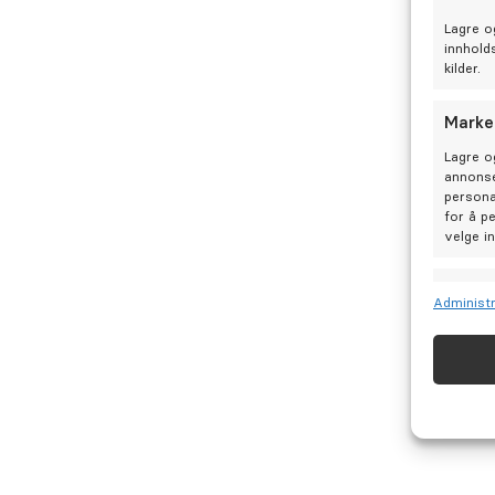
Lagre o
innhold
kilder.
Marke
Lagre o
annonse
persona
Hva er jeg mest opptatt av i m
for å p
velge i
God dialog på ALLE plan/ gode løsninge
Funks
Administr
store og små. Det meste er mulig.
Matche 
Identif
Hvorfor valgte jeg å bli tannleg
Sørge 
Levere
Jobbe med mennesker.