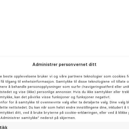
ivat hos Harald Efraimsen,
s Johan J Bergh, privpraksis
ekir.
dontia.
Administrer personvernet ditt
spitalet, kjevekir.
de beste opplevelsene bruker vi og våre partnere teknologier som cookies fo
r få tilgang til enhetsinformasjon. Samtykke til disse teknologiene vil tillate 
nere å behandle personopplysninger som surfe-/navigeringsatferd eller unik
tstedet og vise (ikke) personlige annonser. Hvis du ikke samtykker eller trek
amtykke, kan det påvirke visse funksjoner og funksjoner negativt.
enfor for å samtykke til ovennevnte valg eller ta detaljerte valg. Dine valg bl
dette nettstedet. Du kan når som helst endre innstillingene dine, inkludert å 
amtykket ditt, ved å bruke bryterne på cookie-erklæringen, eller ved å klikke
"Administrer samtykke" nederst på skjermen.
tikk