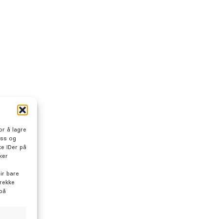
r å lagre
oss og
e IDer på
ker
ir bare
trekke
 på