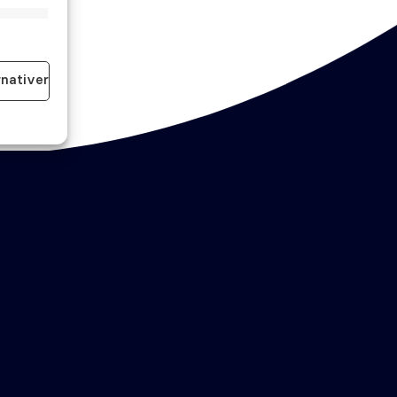
id aktiv
rnativer
id aktiv
Bestill time
Akutt time
Kontakt oss