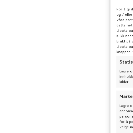
For å gi 
og / elle
våre part
dette net
tilbake s
Klikk ned
brukt på 
tilbake s
knappen 
Statis
Lagre o
Pasientene beskriver David som faglig 
innhold
kilder.
Pasienter trekker frem at han forklarer a
god opplevelse hos tannlegen når de g
Marke
Lagre o
Sammendraget er skrevet ut fra tilbak
annonse
lagt igjen om David på Google.
persona
for å p
velge i