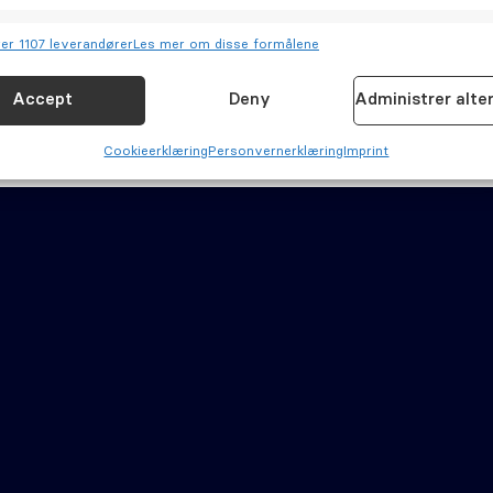
joner
Allt
er 1107 leverandører
Les mer om disse formålene
og kombinere data fra andre datakilder, Koble forskjellige enheter,
isere enheter basert på informasjon som overføres automatisk.
Accept
Deny
Administrer alte
for sikkerhet, forhindre og oppdage svindel og rette feil,
Cookie­erklæring
Personvernerklæring
Imprint
Allt
 og vise annonser og innhold.
inger
Cookie­erklæring (EU)
Personvernerklæring (EU)
Ansvars­fraskrivelse
petanse
Åpenhetsloven