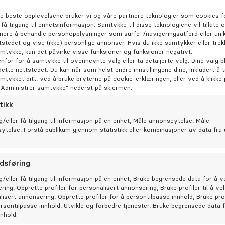
de beste opplevelsene bruker vi og våre partnere teknologier som cookies fo
r få tilgang til enhetsinformasjon. Samtykke til disse teknologiene vil tillate 
nere å behandle personopplysninger som surfe-/navigeringsatferd eller unik
tstedet og vise (ikke) personlige annonser. Hvis du ikke samtykker eller trek
amtykke, kan det påvirke visse funksjoner og funksjoner negativt.
På 
enfor for å samtykke til ovennevnte valg eller ta detaljerte valg. Dine valg bl
dette nettstedet. Du kan når som helst endre innstillingene dine, inkludert å 
amtykket ditt, ved å bruke bryterne på cookie-erklæringen, eller ved å klikke
Hos ta
"Administrer samtykke" nederst på skjermen.
tikk
g/eller få tilgang til informasjon på en enhet, Måle annonseytelse, Måle
svært dyktig og hyggelig.
Be
sytelse, Forstå publikum gjennom statistikk eller kombinasjoner av data fra 
lt tydelig, og at det er en
år hos ham.
dsføring
g/eller få tilgang til informasjon på en enhet, Bruke begrensede data for å v
emeldinger pasienter har
ring, Opprette profiler for personalisert annonsering, Bruke profiler til å ve
lisert annonsering, Opprette profiler for å persontilpasse innhold, Bruke prof
ersontilpasse innhold, Utvikle og forbedre tjenester, Bruke begrensede data 
nnhold.