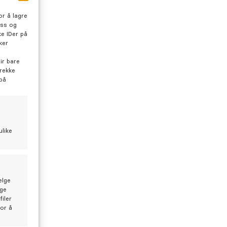
r å lagre
oss og
e IDer på
ker
tide med en tannlegetime?
ir bare
trekke
 på
nnlege David Nersveen blir du godt ivaretatt.
still time hos David
ulike
elge
lge
iler
for å