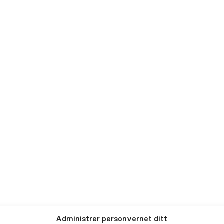
Behandlinger
Henviser
Om oss
Karriere
Klinikker
Administrer personvernet ditt