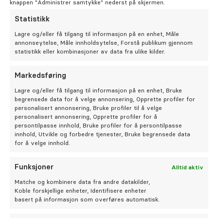
Oral kirurgi
knappen "Administrer samtykke" nederst på skjermen.
Hos tannlege Andrea Markeng blir du godt
Statistikk
Oral protetikk
ivaretatt.
Lagre og/eller få tilgang til informasjon på en enhet, Måle
annonseytelse, Måle innholdsytelse, Forstå publikum gjennom
statistikk eller kombinasjoner av data fra ulike kilder.
Spesialistsenter – Oslo Endodontisenter
Bestill time hos Andrea
Markedsføring
Om oss
Lagre og/eller få tilgang til informasjon på en enhet, Bruke
begrensede data for å velge annonsering, Opprette profiler for
personalisert annonsering, Bruke profiler til å velge
Stilling ledig
personalisert annonsering, Opprette profiler for å
persontilpasse innhold, Bruke profiler for å persontilpasse
innhold, Utvikle og forbedre tjenester, Bruke begrensede data
Om Odontia Tannlegene
for å velge innhold.
Selge tannlegepraksis?
Funksjoner
Alltid aktiv
Matche og kombinere data fra andre datakilder,
Koble forskjellige enheter, Identifisere enheter
Kontakt oss
basert på informasjon som overføres automatisk.