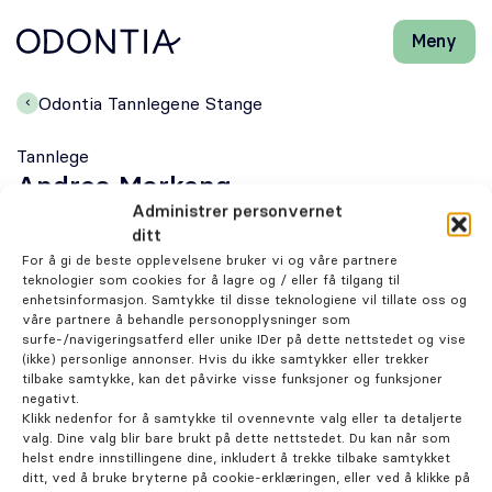
Meny
Lukk
H
H
Front-
k
k
Søk
Søk
page
vi
vi
Odontia Tannlegene Stange
hj
hj
Klinikker
d
d
Tannlege
m
m
Andrea Markeng
Behandlinger
Administrer personvernet
ditt
Henviser
For å gi de beste opplevelsene bruker vi og våre partnere
teknologier som cookies for å lagre og / eller få tilgang til
enhetsinformasjon. Samtykke til disse teknologiene vil tillate oss og
Periodonti
våre partnere å behandle personopplysninger som
Om behandlingen
surfe-/navigeringsatferd eller unike IDer på dette nettstedet og vise
(ikke) personlige annonser. Hvis du ikke samtykker eller trekker
Endodonti
tilbake samtykke, kan det påvirke visse funksjoner og funksjoner
negativt.
Klikk nedenfor for å samtykke til ovennevnte valg eller ta detaljerte
Kjeveortopedi
valg. Dine valg blir bare brukt på dette nettstedet. Du kan når som
helst endre innstillingene dine, inkludert å trekke tilbake samtykket
ditt, ved å bruke bryterne på cookie-erklæringen, eller ved å klikke på
På tide med en tannlegetime?