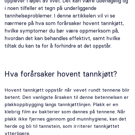
opplever i løpet av livet. Det kan være ubehagelig og
Karriere
i noen tilfeller et tegn på underliggende
tannhelseproblemer. I denne artikkelen vil vi se
nærmere på hva som forårsaker hovent tannkjøtt,
Bestill time
hvilke symptomer du bør være oppmerksom på,
hvordan det kan behandles effektivt, samt hvilke
tiltak du kan ta for å forhindre at det oppstår.
Hva forårsaker hovent tannkjøtt?
Hovent tannkjøtt oppstår når vevet rundt tennene blir
betent. Den vanligste årsaken til denne betennelsen er
plakkoppbygging langs tannkjøttlinjen. Plakk er en
klebrig film av bakterier som dannes på tennene. Når
plakk ikke fjernes gjennom god munnhygiene, kan det
herde og bli til tannstein, som irriterer tannkjøttet
ytterligere.