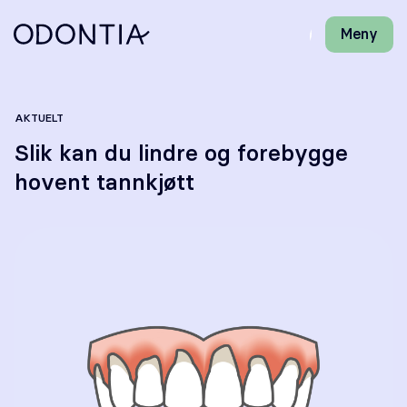
Meny
Lukk
H
H
Front-
k
k
Søk
Søk
page
vi
vi
hj
hj
Klinikker
AKTUELT
d
d
m
m
Slik kan du lindre og forebygge
Behandlinger
hovent tannkjøtt
Henviser
Periodonti
Endodonti
Kjeveortopedi