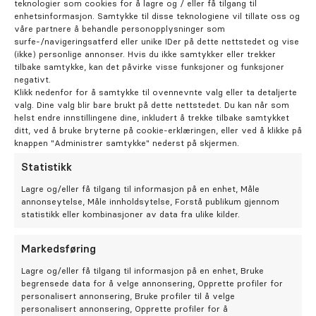
teknologier som cookies for å lagre og / eller få tilgang til
Behandling avhenger av årsaken og hvor alvorlig
enhetsinformasjon. Samtykke til disse teknologiene vil tillate oss og
våre partnere å behandle personopplysninger som
tilstanden er. Her er noen tiltak som kan hjelpe:
surfe-/navigeringsatferd eller unike IDer på dette nettstedet og vise
(ikke) personlige annonser. Hvis du ikke samtykker eller trekker
tilbake samtykke, kan det påvirke visse funksjoner og funksjoner
Profesjonell tannrens
negativt.
En grundig tannrens hos tannlegen fjerner plakk og
Klikk nedenfor for å samtykke til ovennevnte valg eller ta detaljerte
tannstein som ikke kan fjernes med vanlig tannpuss.
valg. Dine valg blir bare brukt på dette nettstedet. Du kan når som
helst endre innstillingene dine, inkludert å trekke tilbake samtykket
Dette reduserer bakteriebelastningen og gir
ditt, ved å bruke bryterne på cookie-erklæringen, eller ved å klikke på
tannkjøttet mulighet til å hele.
knappen "Administrer samtykke" nederst på skjermen.
Statistikk
Forbedret munnhygiene
Lagre og/eller få tilgang til informasjon på en enhet, Måle
Å opprettholde en god munnhygiene er avgjørende.
annonseytelse, Måle innholdsytelse, Forstå publikum gjennom
Dette inkluderer:
statistikk eller kombinasjoner av data fra ulike kilder.
Tannpuss
: Puss tennene nøye to ganger om dagen
med en myk tannbørste og fluortannkrem
Markedsføring
Tanntråd
: Bruk tanntråd daglig for å fjerne
Lagre og/eller få tilgang til informasjon på en enhet, Bruke
matrester og plakk mellom tennene
begrensede data for å velge annonsering, Opprette profiler for
Munnskyll
: Et antibakterielt munnskyll kan
personalisert annonsering, Bruke profiler til å velge
personalisert annonsering, Opprette profiler for å
redusere bakterier og betennelse