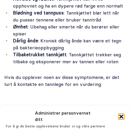
opphovnet og ha en dypere rød farge enn normalt
Blødning ved tannpuss
: Tannkjøttet blør lett når
du pusser tennene eller bruker tanntråd
Ømhet
: Ubehag eller smerte når du berører eller
spiser
Dårlig ånde
: Kronisk dårlig ånde kan være et tegn
på bakterieoppbygging
Tilbaketrukket tannkjøtt
: Tannkjøttet trekker seg
tilbake og eksponerer mer av tannen eller roten
Hvis du opplever noen av disse symptomene, er det
lurt å kontakte en tannlege for en vurdering.
Hvordan kan hovent tannkjøtt
Administrer personvernet
behandles effektivt?
ditt
For å gi de beste opplevelsene bruker vi og våre partnere