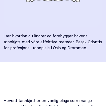
Oral kirurgi
Oral protetikk
Spesialistsenter – Oslo Endodontisenter
Lær hvordan du lindrer og forebygger hovent
Om oss
tannkjøtt med våre effektive metoder. Besøk Odontia
for profesjonell tannpleie i Oslo og Drammen.
Stilling ledig
Om Odontia Tannlegene
Selge tannlegepraksis?
Kontakt oss
Hovent tannkjøtt er en vanlig plage som mange