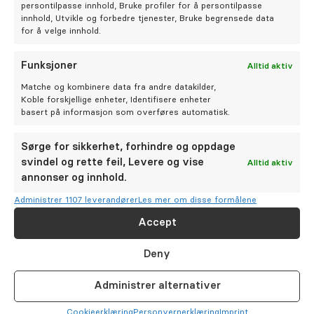
persontilpasse innhold, Bruke profiler for å persontilpasse
innhold, Utvikle og forbedre tjenester, Bruke begrensede data
for å velge innhold.
Behandling av underliggende årsaker
Hvis hovent tannkjøtt skyldes andre faktorer som
Funksjoner
Alltid aktiv
infeksjoner eller dårlig tilpassede proteser, må disse
problemene adresseres direkte. Tannlegen kan
Matche og kombinere data fra andre datakilder,
Koble forskjellige enheter, Identifisere enheter
foreskrive medisiner eller justere tannproteser etter
basert på informasjon som overføres automatisk.
behov.
Sørge for sikkerhet, forhindre og oppdage
Livsstilsendringer
svindel og rette feil, Levere og vise
Alltid aktiv
Røykeslutt
: Røyking svekker immunforsvaret og
annonser og innhold.
gjør det vanskeligere for tannkjøttet å hele
Administrer 1107 leverandører
Les mer om disse formålene
Ernæring
: Et balansert kosthold rikt på vitaminer
Accept
og mineraler styrker tannkjøttet
Deny
Administrer alternativer
Cookie­erklæring
Personvernerklæring
Imprint