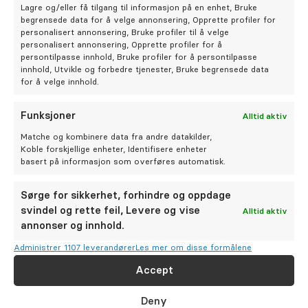
Lagre og/eller få tilgang til informasjon på en enhet, Bruke
begrensede data for å velge annonsering, Opprette profiler for
personalisert annonsering, Bruke profiler til å velge
personalisert annonsering, Opprette profiler for å
persontilpasse innhold, Bruke profiler for å persontilpasse
innhold, Utvikle og forbedre tjenester, Bruke begrensede data
Ønsket dato og tidspunkt for time
for å velge innhold.
Funksjoner
Alltid aktiv
Matche og kombinere data fra andre datakilder,
Koble forskjellige enheter, Identifisere enheter
basert på informasjon som overføres automatisk.
Er du ny pasient ved klinikken?
Sørge for sikkerhet, forhindre og oppdage
svindel og rette feil, Levere og vise
Alltid aktiv
annonser og innhold.
Administrer 1107 leverandører
Les mer om disse formålene
Beskrivelse av ønsket behandling, eller annen viktig
Accept
informasjon (ikke oppgi sensitiv informasjon her)
Deny