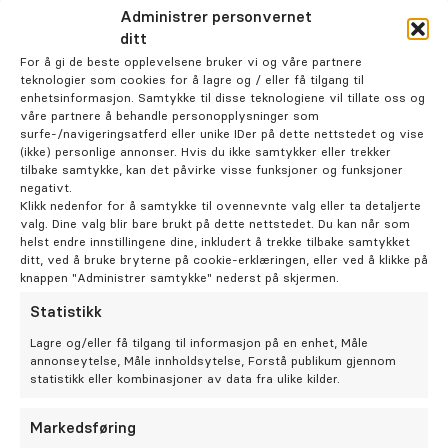
Karriere
Adresse *
Administrer personvernet
ditt
For å gi de beste opplevelsene bruker vi og våre partnere
teknologier som cookies for å lagre og / eller få tilgang til
enhetsinformasjon. Samtykke til disse teknologiene vil tillate oss og
Bestill time
våre partnere å behandle personopplysninger som
surfe-/navigeringsatferd eller unike IDer på dette nettstedet og vise
Postnummer *
(ikke) personlige annonser. Hvis du ikke samtykker eller trekker
tilbake samtykke, kan det påvirke visse funksjoner og funksjoner
negativt.
Klikk nedenfor for å samtykke til ovennevnte valg eller ta detaljerte
valg. Dine valg blir bare brukt på dette nettstedet. Du kan når som
helst endre innstillingene dine, inkludert å trekke tilbake samtykket
ditt, ved å bruke bryterne på cookie-erklæringen, eller ved å klikke på
knappen "Administrer samtykke" nederst på skjermen.
Fødselsdato dd/mm/åå
Statistikk
Lagre og/eller få tilgang til informasjon på en enhet, Måle
annonseytelse, Måle innholdsytelse, Forstå publikum gjennom
statistikk eller kombinasjoner av data fra ulike kilder.
E-post *
Markedsføring