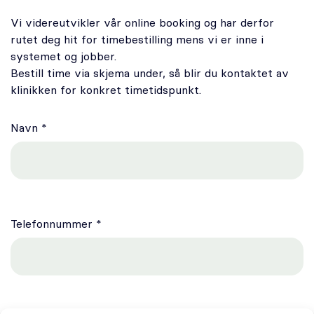
Oral kirurgi
Vi videreutvikler vår online booking og har derfor
rutet deg hit for timebestilling mens vi er inne i
Oral protetikk
systemet og jobber.
Bestill time via skjema under, så blir du kontaktet av
Spesialistsenter – Oslo Endodontisenter
klinikken for konkret timetidspunkt.
Om oss
Navn *
Stilling ledig
Om Odontia Tannlegene
Telefonnummer *
Selge tannlegepraksis?
Kontakt oss