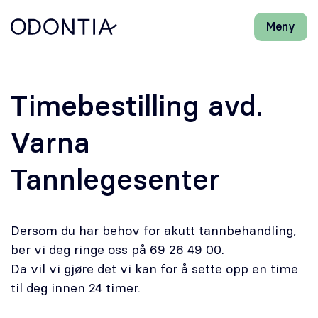
Meny
Lukk
H
H
Front-
k
k
Søk
Søk
page
vi
vi
hj
hj
Klinikker
d
d
Timebestilling avd.
m
m
Behandlinger
Varna
Henviser
Tannlegesenter
Periodonti
Dersom du har behov for akutt tannbehandling,
Endodonti
ber vi deg ringe oss på 69 26 49 00.
Da vil vi gjøre det vi kan for å sette opp en time
Kjeveortopedi
til deg innen 24 timer.