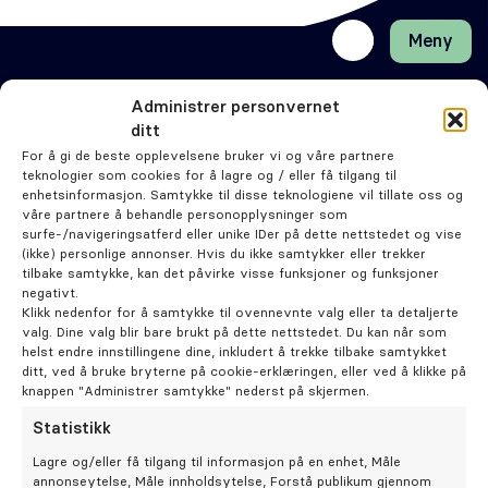
Meny
Lukk
H
H
Front-
k
k
Søk
Søk
page
vi
vi
Administrer personvernet
Bestill time
hj
hj
Klinikker
ditt
d
d
Kontakt oss
For å gi de beste opplevelsene bruker vi og våre partnere
Odontia
m
m
teknologier som cookies for å lagre og / eller få tilgang til
Alltid ivaretatt
Tannklinikker
Behandlinger
enhetsinformasjon. Samtykke til disse teknologiene vil tillate oss og
våre partnere å behandle personopplysninger som
surfe-/navigeringsatferd eller unike IDer på dette nettstedet og vise
Henviser
(ikke) personlige annonser. Hvis du ikke samtykker eller trekker
tilbake samtykke, kan det påvirke visse funksjoner og funksjoner
Tannbehandlinger
Cookie­erklæring (EU)
negativt.
Tips og råd
Personvernerklæring (EU)
Periodonti
Klikk nedenfor for å samtykke til ovennevnte valg eller ta detaljerte
valg. Dine valg blir bare brukt på dette nettstedet. Du kan når som
Artikler
Ansvars­fraskrivelse
helst endre innstillingene dine, inkludert å trekke tilbake samtykket
Odontia Kompetanse
Åpenhetsloven
Endodonti
ditt, ved å bruke bryterne på cookie-erklæringen, eller ved å klikke på
knappen "Administrer samtykke" nederst på skjermen.
Våre klinikker
Imprint
Statistikk
Kjeveortopedi
Lagre og/eller få tilgang til informasjon på en enhet, Måle
annonseytelse, Måle innholdsytelse, Forstå publikum gjennom
© Odontia Gruppen AS 2026 - Designet av
Blake and Friends