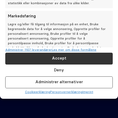
Oral kirurgi
statistikk eller kombinasjoner av data fra ulike kilder.
Oral protetikk
Markedsføring
Lagre og/eller få tilgang til informasjon på en enhet, Bruke
begrensede data for å velge annonsering, Opprette profiler for
Spesialistsenter – Oslo Endodontisenter
personalisert annonsering, Bruke profiler til å velge
personalisert annonsering, Opprette profiler for å
persontilpasse innhold, Bruke profiler for å persontilpasse
Om oss
innhold, Utvikle og forbedre tjenester, Bruke begrensede data
Administrer 1107 leverandører
Les mer om disse formålene
for å velge innhold.
Accept
Stilling ledig
Funksjoner
Alltid aktiv
Deny
Matche og kombinere data fra andre datakilder,
Om Odontia Tannlegene
Koble forskjellige enheter, Identifisere enheter
Administrer alternativer
basert på informasjon som overføres automatisk.
Selge tannlegepraksis?
Cookie­erklæring
Personvernerklæring
Imprint
Sørge for sikkerhet, forhindre og oppdage
svindel og rette feil, Levere og vise
Alltid aktiv
Kontakt oss
annonser og innhold.