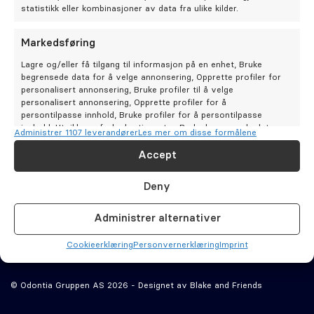
Oral kirurgi
statistikk eller kombinasjoner av data fra ulike kilder.
Oral protetikk
Markedsføring
Bestill time
Lagre og/eller få tilgang til informasjon på en enhet, Bruke
Kontakt oss
begrensede data for å velge annonsering, Opprette profiler for
Spesialistsenter – Oslo Endodontisenter
Odontia
personalisert annonsering, Bruke profiler til å velge
Alltid ivaretatt
Tannklinikker
personalisert annonsering, Opprette profiler for å
persontilpasse innhold, Bruke profiler for å persontilpasse
Om oss
innhold, Utvikle og forbedre tjenester, Bruke begrensede data
Administrer 1107 leverandører
Les mer om disse formålene
for å velge innhold.
Tannbehandlinger
Cookie­erklæring (EU)
Accept
Stilling ledig
Tips og råd
Personvernerklæring (EU)
Funksjoner
Alltid aktiv
Deny
Artikler
Ansvars­fraskrivelse
Matche og kombinere data fra andre datakilder,
Om Odontia Tannlegene
Koble forskjellige enheter, Identifisere enheter
Odontia Kompetanse
Åpenhetsloven
Administrer alternativer
basert på informasjon som overføres automatisk.
Våre klinikker
Imprint
Selge tannlegepraksis?
Cookie­erklæring
Personvernerklæring
Imprint
Sørge for sikkerhet, forhindre og oppdage
svindel og rette feil, Levere og vise
Alltid aktiv
Kontakt oss
© Odontia Gruppen AS 2026 - Designet av
Blake and Friends
annonser og innhold.