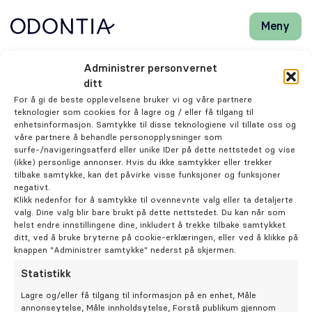
Meny
Lukk
H
H
Front-
k
k
Søk
Søk
page
vi
vi
Odontia Tannlegene Tønsberg
Administrer personvernet
hj
hj
Klinikker
ditt
d
d
Resepsjonist
For å gi de beste opplevelsene bruker vi og våre partnere
m
m
teknologier som cookies for å lagre og / eller få tilgang til
Trude Lie Løfsgaard
Behandlinger
enhetsinformasjon. Samtykke til disse teknologiene vil tillate oss og
våre partnere å behandle personopplysninger som
surfe-/navigeringsatferd eller unike IDer på dette nettstedet og vise
Henviser
(ikke) personlige annonser. Hvis du ikke samtykker eller trekker
tilbake samtykke, kan det påvirke visse funksjoner og funksjoner
negativt.
Periodonti
Klikk nedenfor for å samtykke til ovennevnte valg eller ta detaljerte
valg. Dine valg blir bare brukt på dette nettstedet. Du kan når som
helst endre innstillingene dine, inkludert å trekke tilbake samtykket
Endodonti
ditt, ved å bruke bryterne på cookie-erklæringen, eller ved å klikke på
knappen "Administrer samtykke" nederst på skjermen.
Statistikk
Kjeveortopedi
Lagre og/eller få tilgang til informasjon på en enhet, Måle
annonseytelse, Måle innholdsytelse, Forstå publikum gjennom