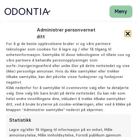
Meny
Lukk
H
H
Front-
k
k
Søk
Søk
page
vi
vi
Odontia Tannlegekontoret Volda
Administrer personvernet
hj
hj
Klinikker
ditt
d
d
Sjukepleiar/ Klinikkass
For å gi de beste opplevelsene bruker vi og våre partnere
m
m
teknologier som cookies for å lagre og / eller få tilgang til
Trine Hovde
Behandlinger
enhetsinformasjon. Samtykke til disse teknologiene vil tillate oss og
våre partnere å behandle personopplysninger som
surfe-/navigeringsatferd eller unike IDer på dette nettstedet og vise
Henviser
(ikke) personlige annonser. Hvis du ikke samtykker eller trekker
tilbake samtykke, kan det påvirke visse funksjoner og funksjoner
negativt.
Periodonti
Klikk nedenfor for å samtykke til ovennevnte valg eller ta detaljerte
valg. Dine valg blir bare brukt på dette nettstedet. Du kan når som
helst endre innstillingene dine, inkludert å trekke tilbake samtykket
Endodonti
ditt, ved å bruke bryterne på cookie-erklæringen, eller ved å klikke på
knappen "Administrer samtykke" nederst på skjermen.
Statistikk
Kjeveortopedi
Lagre og/eller få tilgang til informasjon på en enhet, Måle
annonseytelse, Måle innholdsytelse, Forstå publikum gjennom