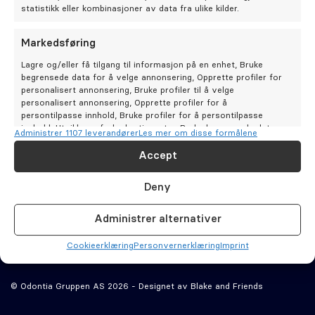
Oral kirurgi
statistikk eller kombinasjoner av data fra ulike kilder.
Oral protetikk
Markedsføring
Bestill time
Lagre og/eller få tilgang til informasjon på en enhet, Bruke
Kontakt oss
begrensede data for å velge annonsering, Opprette profiler for
Spesialistsenter – Oslo Endodontisenter
Odontia
personalisert annonsering, Bruke profiler til å velge
Alltid ivaretatt
Tannklinikker
personalisert annonsering, Opprette profiler for å
persontilpasse innhold, Bruke profiler for å persontilpasse
Om oss
innhold, Utvikle og forbedre tjenester, Bruke begrensede data
Administrer 1107 leverandører
Les mer om disse formålene
for å velge innhold.
Tannbehandlinger
Cookie­erklæring (EU)
Accept
Stilling ledig
Tips og råd
Personvernerklæring (EU)
Funksjoner
Alltid aktiv
Deny
Artikler
Ansvars­fraskrivelse
Matche og kombinere data fra andre datakilder,
Om Odontia Tannlegene
Koble forskjellige enheter, Identifisere enheter
Odontia Kompetanse
Åpenhetsloven
Administrer alternativer
basert på informasjon som overføres automatisk.
Våre klinikker
Imprint
Selge tannlegepraksis?
Cookie­erklæring
Personvernerklæring
Imprint
Sørge for sikkerhet, forhindre og oppdage
svindel og rette feil, Levere og vise
Alltid aktiv
Kontakt oss
© Odontia Gruppen AS 2026 - Designet av
Blake and Friends
annonser og innhold.