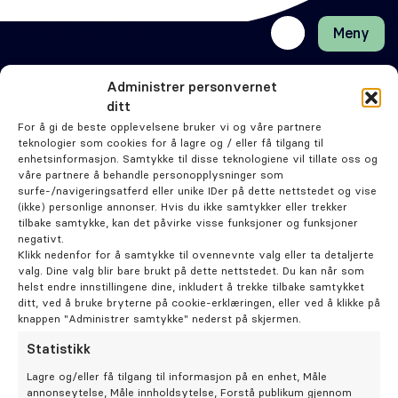
Meny
Lukk
H
H
Front-
k
k
Søk
Søk
page
vi
vi
Administrer personvernet
Bestill time
hj
hj
Klinikker
ditt
d
d
Kontakt oss
For å gi de beste opplevelsene bruker vi og våre partnere
Odontia
m
m
teknologier som cookies for å lagre og / eller få tilgang til
Alltid ivaretatt
Tannklinikker
Behandlinger
enhetsinformasjon. Samtykke til disse teknologiene vil tillate oss og
våre partnere å behandle personopplysninger som
surfe-/navigeringsatferd eller unike IDer på dette nettstedet og vise
Henviser
(ikke) personlige annonser. Hvis du ikke samtykker eller trekker
tilbake samtykke, kan det påvirke visse funksjoner og funksjoner
Tannbehandlinger
Cookie­erklæring (EU)
negativt.
Tips og råd
Personvernerklæring (EU)
Periodonti
Klikk nedenfor for å samtykke til ovennevnte valg eller ta detaljerte
valg. Dine valg blir bare brukt på dette nettstedet. Du kan når som
Artikler
Ansvars­fraskrivelse
helst endre innstillingene dine, inkludert å trekke tilbake samtykket
Odontia Kompetanse
Åpenhetsloven
Endodonti
ditt, ved å bruke bryterne på cookie-erklæringen, eller ved å klikke på
knappen "Administrer samtykke" nederst på skjermen.
Våre klinikker
Imprint
Statistikk
Kjeveortopedi
Lagre og/eller få tilgang til informasjon på en enhet, Måle
annonseytelse, Måle innholdsytelse, Forstå publikum gjennom
© Odontia Gruppen AS 2026 - Designet av
Blake and Friends