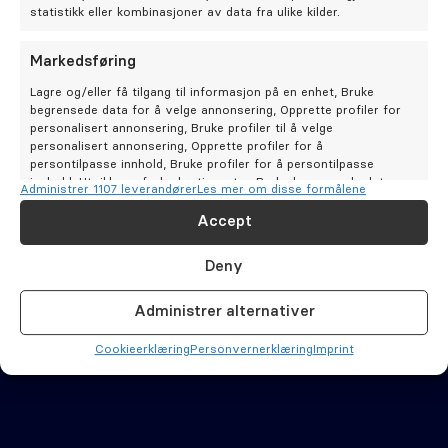
Oral kirurgi
statistikk eller kombinasjoner av data fra ulike kilder.
Oral protetikk
Markedsføring
Lagre og/eller få tilgang til informasjon på en enhet, Bruke
begrensede data for å velge annonsering, Opprette profiler for
Spesialistsenter – Oslo Endodontisenter
personalisert annonsering, Bruke profiler til å velge
personalisert annonsering, Opprette profiler for å
persontilpasse innhold, Bruke profiler for å persontilpasse
Om oss
innhold, Utvikle og forbedre tjenester, Bruke begrensede data
Administrer 1107 leverandører
Les mer om disse formålene
for å velge innhold.
Accept
Stilling ledig
Funksjoner
Alltid aktiv
Deny
Matche og kombinere data fra andre datakilder,
Om Odontia Tannlegene
Koble forskjellige enheter, Identifisere enheter
Administrer alternativer
basert på informasjon som overføres automatisk.
Selge tannlegepraksis?
Cookie­erklæring
Personvernerklæring
Imprint
Sørge for sikkerhet, forhindre og oppdage
svindel og rette feil, Levere og vise
Alltid aktiv
Kontakt oss
annonser og innhold.