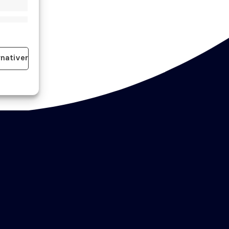
id aktiv
rnativer
id aktiv
Bestill time
Akutt time