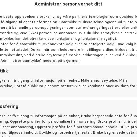
Administrer personvernet ditt
de beste opplevelsene bruker vi og våre partnere teknologier som cookies fo
r få tilgang til enhetsinformasjon. Samtykke til disse teknologiene vil tillate 
nere å behandle personopplysninger som surfe-/navigeringsatferd eller unik
019
tstedet og vise (ikke) personlige annonser. Hvis du ikke samtykker eller trek
amtykke, kan det påvirke visse funksjoner og funksjoner negativt.
enfor for å samtykke til ovennevnte valg eller ta detaljerte valg. Dine valg bl
dette nettstedet. Du kan når som helst endre innstillingene dine, inkludert å 
amtykket ditt, ved å bruke bryterne på cookie-erklæringen, eller ved å klikke
"Administrer samtykke" nederst på skjermen.
tikk
På 
g/eller få tilgang til informasjon på en enhet, Måle annonseytelse, Måle
sytelse, Forstå publikum gjennom statistikk eller kombinasjoner av data fra 
Hos t
ivaret
dsføring
g/eller få tilgang til informasjon på en enhet, Bruke begrensede data for å v
ring, Opprette profiler for personalisert annonsering, Bruke profiler til å ve
lisert annonsering, Opprette profiler for å persontilpasse innhold, Bruke prof
Be
ersontilpasse innhold, Utvikle og forbedre tjenester, Bruke begrensede data 