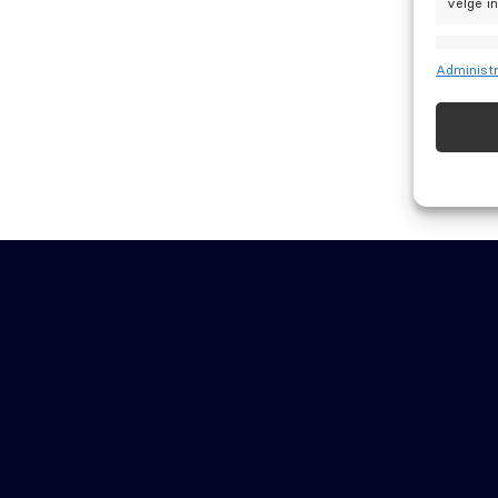
velge i
Funks
Administr
Matche 
Identif
Sørge 
Levere
Tannbehandl
Tips og råd
Artikler
Odontia