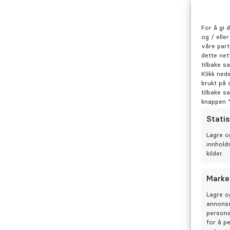
Utdanning
For å gi 
og / elle
våre part
Odontologisk fakultet (OiU) 2014-2
dette net
tilbake s
Klikk ned
brukt på 
tilbake s
knappen 
Statis
Lagre o
innhold
kilder.
Marke
Lagre o
annonse
persona
for å p