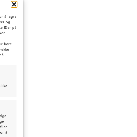
r å lagre
oss og
e IDer på
ker
ir bare
trekke
 på
tide med en tannlegetime?
ulike
annlege Eugén Rask Sveinsen Treimo blir du godt
att.
elge
lge
iler
still time hos Eugén
for å