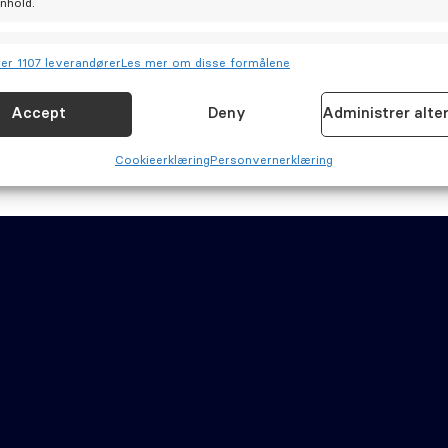
nnhold.
joner
Allt
er 1107 leverandører
Les mer om disse formålene
og kombinere data fra andre datakilder, Koble forskjellige enheter,
isere enheter basert på informasjon som overføres automatisk.
Accept
Deny
Administrer alte
for sikkerhet, forhindre og oppdage svindel og rette feil,
Cookie­erklæring
Personvernerklæring
Allt
 og vise annonser og innhold.
inger
Cookie­erklæring (EU)
Personvernerklæring (EU)
Ansvars­fraskrivelse