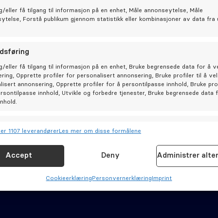
g/eller få tilgang til informasjon på en enhet, Måle annonseytelse, Måle
sytelse, Forstå publikum gjennom statistikk eller kombinasjoner av data fra 
dsføring
g/eller få tilgang til informasjon på en enhet, Bruke begrensede data for å v
ring, Opprette profiler for personalisert annonsering, Bruke profiler til å ve
lisert annonsering, Opprette profiler for å persontilpasse innhold, Bruke prof
ersontilpasse innhold, Utvikle og forbedre tjenester, Bruke begrensede data 
nnhold.
joner
Allt
er 1107 leverandører
Les mer om disse formålene
og kombinere data fra andre datakilder, Koble forskjellige enheter,
isere enheter basert på informasjon som overføres automatisk.
inger
Cookie­erklæring (EU)
Accept
Deny
Administrer alte
Personvernerklæring (EU)
for sikkerhet, forhindre og oppdage svindel og rette feil,
Cookie­erklæring
Personvernerklæring
Imprint
Allt
 og vise annonser og innhold.
Ansvars­fraskrivelse
petanse
Åpenhetsloven