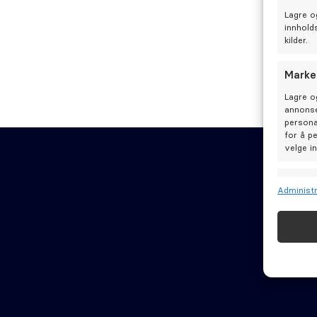
Lagre o
innhold
kilder.
Marke
Lagre o
annonse
persona
for å p
velge i
Funks
Administr
Matche 
Identif
Tannbehandl
Tips og råd
Sørge 
Levere
Artikler
Odontia
Odontia Kom