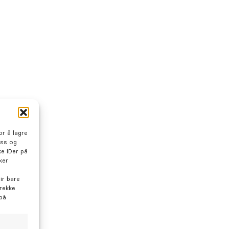
Søk
Hva
Bestill time
kan
vi
hjelpe
deg
med?
r å lagre
oss og
e IDer på
ker
ir bare
trekke
 på