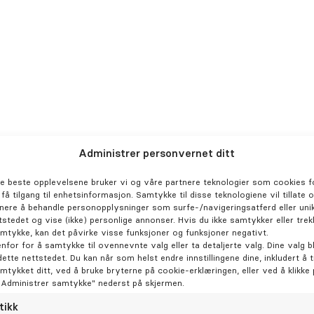
Behandlinger
Henviser
Om oss
Karriere
Klinikker
Administrer personvernet ditt
de beste opplevelsene bruker vi og våre partnere teknologier som cookies fo
r få tilgang til enhetsinformasjon. Samtykke til disse teknologiene vil tillate 
nere å behandle personopplysninger som surfe-/navigeringsatferd eller unik
tstedet og vise (ikke) personlige annonser. Hvis du ikke samtykker eller trek
amtykke, kan det påvirke visse funksjoner og funksjoner negativt.
enfor for å samtykke til ovennevnte valg eller ta detaljerte valg. Dine valg bl
dette nettstedet. Du kan når som helst endre innstillingene dine, inkludert å 
amtykket ditt, ved å bruke bryterne på cookie-erklæringen, eller ved å klikke
"Administrer samtykke" nederst på skjermen.
tikk