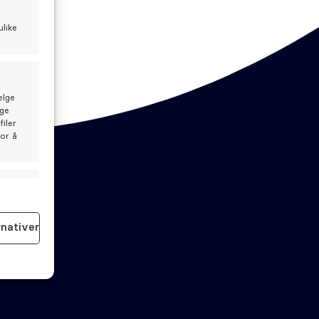
ulike
elge
lge
iler
for å
id aktiv
Bestill time
rnativer
id aktiv
Akutt time
Kontakt oss