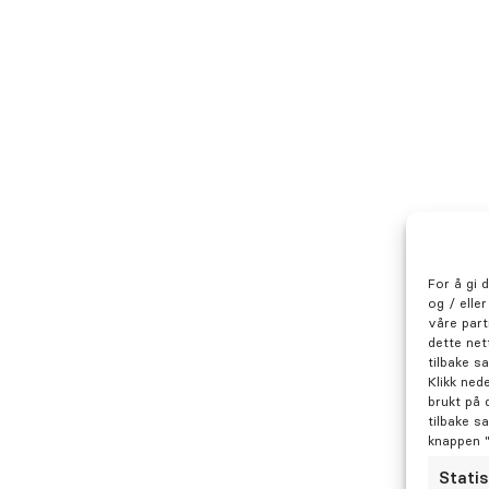
For å gi 
og / elle
våre part
dette net
tilbake s
Klikk ned
brukt på 
tilbake s
knappen 
Statis