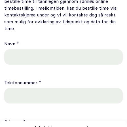
bestille time til tannlegen gjennom sømløs online
Oral kirurgi
timebestilling. I mellomtiden, kan du bestille time via
kontaktskjema under og vi vil kontakte deg så raskt
Oral protetikk
som mulig for avklaring av tidspunkt og dato for din
time.
Spesialistsenter – Oslo Endodontisenter
Navn *
Om oss
Stilling ledig
Om Odontia Tannlegene
Telefonnummer *
Selge tannlegepraksis?
Kontakt oss
Adresse *