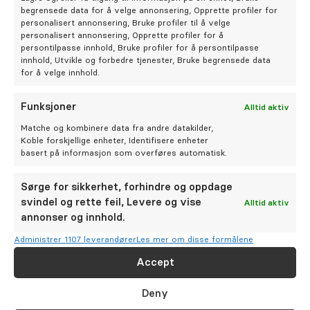
begrensede data for å velge annonsering, Opprette profiler for
personalisert annonsering, Bruke profiler til å velge
personalisert annonsering, Opprette profiler for å
persontilpasse innhold, Bruke profiler for å persontilpasse
Ønsket dato og tidspunkt for time
innhold, Utvikle og forbedre tjenester, Bruke begrensede data
for å velge innhold.
Funksjoner
Alltid aktiv
Matche og kombinere data fra andre datakilder,
Koble forskjellige enheter, Identifisere enheter
Er du ny pasient ved klinikken?
basert på informasjon som overføres automatisk.
Sørge for sikkerhet, forhindre og oppdage
svindel og rette feil, Levere og vise
Alltid aktiv
annonser og innhold.
Administrer 1107 leverandører
Les mer om disse formålene
Beskrivelse av ønsket behandling, eller annen viktig
informasjon (ikke oppgi sensitiv informasjon her)
Accept
Deny