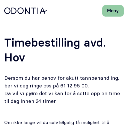
Meny
Lukk
H
H
Front-
k
k
Søk
Søk
page
vi
vi
hj
hj
Klinikker
d
d
Timebestilling avd.
m
m
Behandlinger
Hov
Henviser
Dersom du har behov for akutt tannbehandling,
Periodonti
ber vi deg ringe oss på 61 12 95 00.
Da vil vi gjøre det vi kan for å sette opp en time
Endodonti
til deg innen 24 timer.
Kjeveortopedi
Om ikke lenge vil du selvfølgelig få mulighet til å