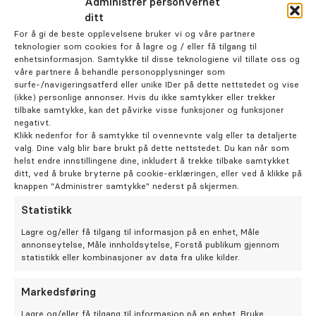
Administrer personvernet
Karriere
ditt
For å gi de beste opplevelsene bruker vi og våre partnere
teknologier som cookies for å lagre og / eller få tilgang til
enhetsinformasjon. Samtykke til disse teknologiene vil tillate oss og
Bestill time
våre partnere å behandle personopplysninger som
Postnummer *
surfe-/navigeringsatferd eller unike IDer på dette nettstedet og vise
(ikke) personlige annonser. Hvis du ikke samtykker eller trekker
tilbake samtykke, kan det påvirke visse funksjoner og funksjoner
negativt.
Klikk nedenfor for å samtykke til ovennevnte valg eller ta detaljerte
valg. Dine valg blir bare brukt på dette nettstedet. Du kan når som
helst endre innstillingene dine, inkludert å trekke tilbake samtykket
ditt, ved å bruke bryterne på cookie-erklæringen, eller ved å klikke på
Fødselsdato dd/mm/åå
knappen "Administrer samtykke" nederst på skjermen.
Statistikk
Lagre og/eller få tilgang til informasjon på en enhet, Måle
annonseytelse, Måle innholdsytelse, Forstå publikum gjennom
statistikk eller kombinasjoner av data fra ulike kilder.
E-post *
Markedsføring
Lagre og/eller få tilgang til informasjon på en enhet, Bruke