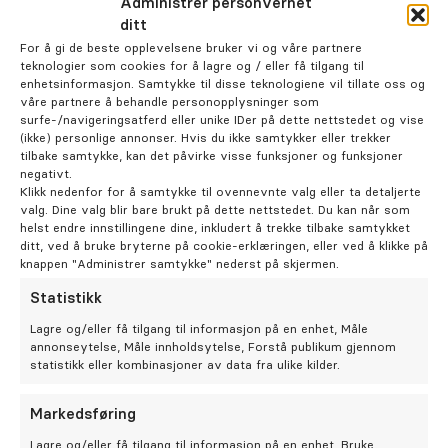
Administrer personvernet
Karriere
ditt
For å gi de beste opplevelsene bruker vi og våre partnere
teknologier som cookies for å lagre og / eller få tilgang til
enhetsinformasjon. Samtykke til disse teknologiene vil tillate oss og
Bestill time
våre partnere å behandle personopplysninger som
Postnummer *
surfe-/navigeringsatferd eller unike IDer på dette nettstedet og vise
(ikke) personlige annonser. Hvis du ikke samtykker eller trekker
tilbake samtykke, kan det påvirke visse funksjoner og funksjoner
negativt.
Klikk nedenfor for å samtykke til ovennevnte valg eller ta detaljerte
valg. Dine valg blir bare brukt på dette nettstedet. Du kan når som
helst endre innstillingene dine, inkludert å trekke tilbake samtykket
ditt, ved å bruke bryterne på cookie-erklæringen, eller ved å klikke på
Fødselsdato dd/mm/åå
knappen "Administrer samtykke" nederst på skjermen.
Statistikk
Lagre og/eller få tilgang til informasjon på en enhet, Måle
annonseytelse, Måle innholdsytelse, Forstå publikum gjennom
statistikk eller kombinasjoner av data fra ulike kilder.
E-post *
Markedsføring
Lagre og/eller få tilgang til informasjon på en enhet, Bruke