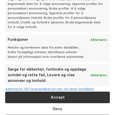
begrensede data for å velge annonsering, Opprette profiler for
personalisert annonsering, Bruke profiler til å velge
personalisert annonsering, Opprette profiler for å
persontilpasse innhold, Bruke profiler for å persontilpasse
Ønsket dato og tidspunkt for time
innhold, Utvikle og forbedre tjenester, Bruke begrensede data
for å velge innhold.
Funksjoner
Alltid aktiv
Matche og kombinere data fra andre datakilder,
Koble forskjellige enheter, Identifisere enheter
Er du ny pasient ved klinikken?
basert på informasjon som overføres automatisk.
Sørge for sikkerhet, forhindre og oppdage
svindel og rette feil, Levere og vise
Alltid aktiv
annonser og innhold.
Administrer 1107 leverandører
Les mer om disse formålene
Beskrivelse av ønsket behandling, eller annen viktig
informasjon (ikke oppgi sensitiv informasjon her)
Accept
Deny