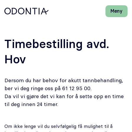
Meny
Lukk
H
H
Front-
k
k
Søk
Søk
page
vi
vi
hj
hj
Klinikker
d
d
Timebestilling avd.
m
m
Behandlinger
Hov
Henviser
Dersom du har behov for akutt tannbehandling,
Periodonti
ber vi deg ringe oss på 61 12 95 00.
Da vil vi gjøre det vi kan for å sette opp en time
Endodonti
til deg innen 24 timer.
Kjeveortopedi
Om ikke lenge vil du selvfølgelig få mulighet til å