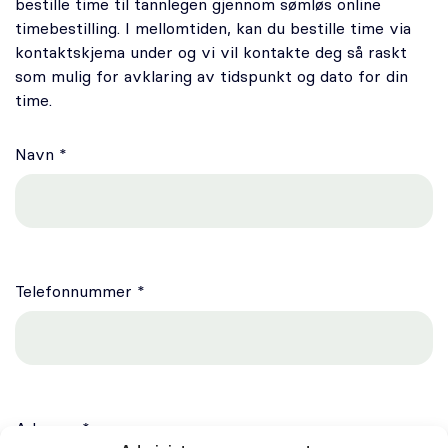
bestille time til tannlegen gjennom sømløs online
Oral kirurgi
timebestilling. I mellomtiden, kan du bestille time via
kontaktskjema under og vi vil kontakte deg så raskt
Oral protetikk
som mulig for avklaring av tidspunkt og dato for din
time.
Spesialistsenter – Oslo Endodontisenter
Navn *
Om oss
Stilling ledig
Om Odontia Tannlegene
Telefonnummer *
Selge tannlegepraksis?
Kontakt oss
Adresse *